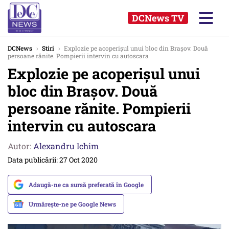
DCNews TV
DCNews
›
Stiri
›
Explozie pe acoperișul unui bloc din Brașov. Două
persoane rănite. Pompierii intervin cu autoscara
Explozie pe acoperișul unui
bloc din Brașov. Două
persoane rănite. Pompierii
intervin cu autoscara
Autor:
Alexandru Ichim
Data publicării: 27 Oct 2020
Adaugă-ne ca sursă preferată în Google
Urmărește-ne pe Google News