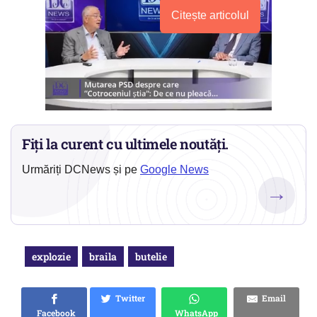
Citește articolul
Fiți la curent cu ultimele noutăți.
Urmăriți DCNews și pe
Google News
→
explozie
braila
butelie
Twitter
Email
Facebook
WhatsApp