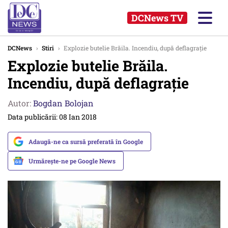
DCNews TV
DCNews
›
Stiri
›
Explozie butelie Brăila. Incendiu, după deflagrație
Explozie butelie Brăila.
Incendiu, după deflagrație
Autor:
Bogdan Bolojan
Data publicării: 08 Ian 2018
Adaugă-ne ca sursă preferată în Google
Urmărește-ne pe Google News