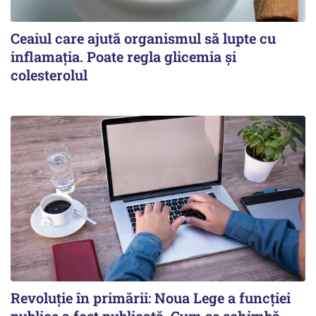
Ceaiul care ajută organismul să lupte cu
inflamația. Poate regla glicemia și
colesterolul
Revoluție în primării: Noua Lege a funcției
publice a fost publicată. Cum se schimbă