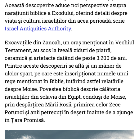
Această descoperire aduce noi perspective asupra
narațiunii biblice a Exodului, oferind detalii despre
viața și cultura israeliților din acea perioadă, scrie
Israel Antiquities Authority
.
Excavațiile din Zanoah, un oraș menționat în Vechiul
Testament, au scos la iveală ziduri de piatră,
ceramică și artefacte datând de peste 3.200 de ani.
Printre aceste descoperiri se află și un mâner de
ulcior spart, pe care este inscripționat numele unui
rege menționat în Biblie, întărind astfel relatările
despre Moise. Povestea biblică descrie călătoria
israeliților din sclavia din Egipt, conduși de Moise,
prin despărțirea Mării Roșii, primirea celor Zece
Porunci și anii petrecuți în deșert înainte de a ajunge
în Țara Promisă.