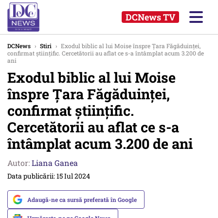
DCNews TV
DCNews
›
Stiri
›
Exodul biblic al lui Moise înspre Țara Făgăduinței,
confirmat științific. Cercetătorii au aflat ce s-a întâmplat acum 3.200 de
ani
Exodul biblic al lui Moise
înspre Țara Făgăduinței,
confirmat științific.
Cercetătorii au aflat ce s-a
întâmplat acum 3.200 de ani
Autor:
Liana Ganea
Data publicării: 15 Iul 2024
Adaugă-ne ca sursă preferată în Google