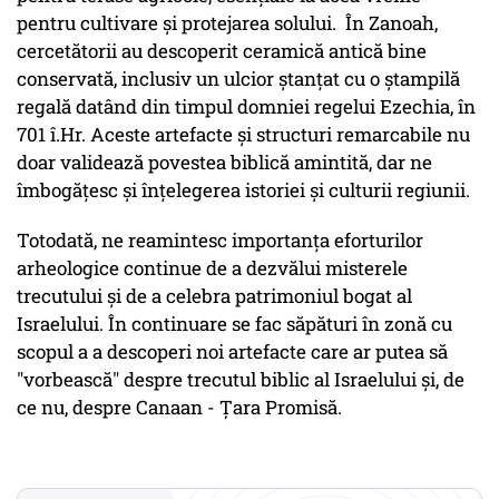
pentru cultivare și protejarea solului. În Zanoah,
cercetătorii au descoperit ceramică antică bine
conservată, inclusiv un ulcior ștanțat cu o ștampilă
regală datând din timpul domniei regelui Ezechia, în
701 î.Hr. Aceste artefacte și structuri remarcabile nu
doar validează povestea biblică amintită, dar ne
îmbogățesc și înțelegerea istoriei și culturii regiunii.
Totodată, ne reamintesc importanța eforturilor
arheologice continue de a dezvălui misterele
trecutului și de a celebra patrimoniul bogat al
Israelului. În continuare se fac săpături în zonă cu
scopul a a descoperi noi artefacte care ar putea să
"vorbească" despre trecutul biblic al Israelului și, de
ce nu, despre Canaan - Țara Promisă.