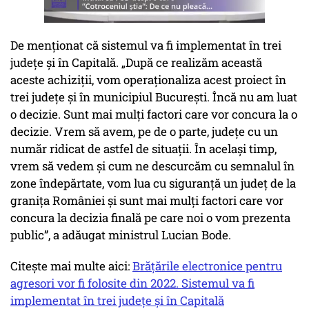
De menționat că sistemul va fi implementat în trei
județe și în Capitală. „După ce realizăm această
aceste achiziții, vom operaționaliza acest proiect în
trei județe și în municipiul București. Încă nu am luat
o decizie. Sunt mai mulți factori care vor concura la o
decizie. Vrem să avem, pe de o parte, județe cu un
număr ridicat de astfel de situații. În același timp,
vrem să vedem și cum ne descurcăm cu semnalul în
zone îndepărtate, vom lua cu siguranță un județ de la
granița României și sunt mai mulți factori care vor
concura la decizia finală pe care noi o vom prezenta
public”, a adăugat ministrul Lucian Bode.
Citește mai multe aici:
Brățările electronice pentru
agresori vor fi folosite din 2022. Sistemul va fi
implementat în trei județe și în Capitală