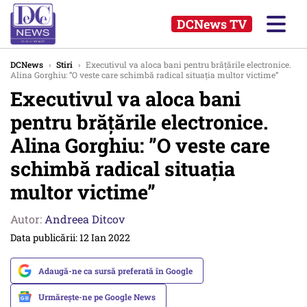
DCNews TV
DCNews
›
Stiri
›
Executivul va aloca bani pentru brățările electronice.
Alina Gorghiu: ”O veste care schimbă radical situația multor victime”
Executivul va aloca bani
pentru brățările electronice.
Alina Gorghiu: ”O veste care
schimbă radical situația
multor victime”
Autor:
Andreea Ditcov
Data publicării: 12 Ian 2022
Adaugă-ne ca sursă preferată în Google
Urmărește-ne pe Google News