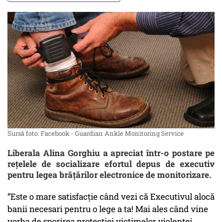
Sursă foto: Facebook - Guardian Ankle Monitoring Service
Liberala Alina Gorghiu a apreciat într-o postare pe
rețelele de socializare efortul depus de executiv
pentru legea brățărilor electronice de monitorizare.
”Este o mare satisfacție când vezi că Executivul alocă
banii necesari pentru o lege a ta! Mai ales când vine
vorba de sporirea protecției victimelor violenței