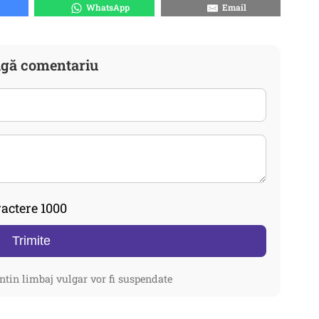
WhatsApp
Email
gă comentariu
actere 1000
Trimite
ntin limbaj vulgar vor fi suspendate