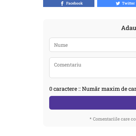
Facebook
Twitter
Adau
0
caractere :: Număr maxim de car
* Comentariile care co