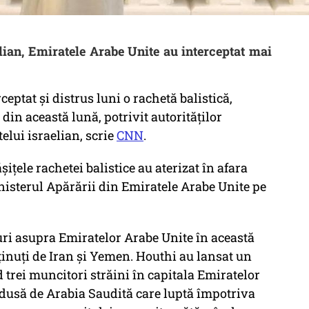
elian, Emiratele Arabe Unite au interceptat mai
eptat și distrus luni o rachetă balistică,
l din această lună, potrivit autorităților
elui israelian, scrie
CNN
.
ițele rachetei balistice au aterizat în afara
nisterul Apărării din Emiratele Arabe Unite pe
uri asupra Emiratelor Arabe Unite în această
ținuți de Iran și Yemen. Houthi au lansat un
 trei muncitori străini în capitala Emiratelor
ndusă de Arabia Saudită care luptă împotriva