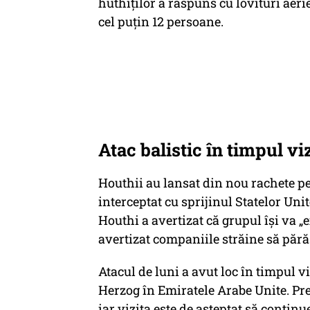
huthiților a răspuns cu lovituri ae
cel puțin 12 persoane.
Atac balistic în timpul vi
Houthii au lansat din nou rachete pe
interceptat cu sprijinul Statelor Uni
Houthi a avertizat că grupul își va „
avertizat companiile străine să păr
Atacul de luni a avut loc în timpul vi
Herzog în Emiratele Arabe Unite. Preș
iar vizita este de așteptat să continu