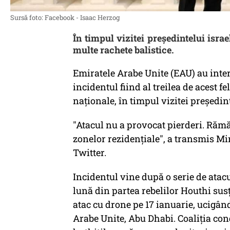
Sursă foto: Facebook - Isaac Herzog
În timpul vizitei președintelui isra
multe rachete balistice.
Emiratele Arabe Unite (EAU) au interc
incidentul fiind al treilea de acest fe
naționale, în timpul vizitei președint
"Atacul nu a provocat pierderi. Rămăș
zonelor rezidențiale", a transmis Mi
Twitter.
Incidentul vine după o serie de atac
lună din partea rebelilor Houthi sus
atac cu drone pe 17 ianuarie, ucigând
Arabe Unite, Abu Dhabi. Coaliția co