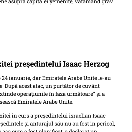
riene asupra capitalei yemenite, vătămând grav
zitei președintelui Isaac Herzog
 24 ianuarie, dar Emiratele Arabe Unite le-au
te. După acest atac, un purtător de cuvânt
extinde operațiunile în faza următoare” și a
ăsească Emiratele Arabe Unite.
zitei în curs a președintelui israelian Isaac
edintele și anturajul său nu au fost în pericol,
e așa cum a fost planificat, a declarat un