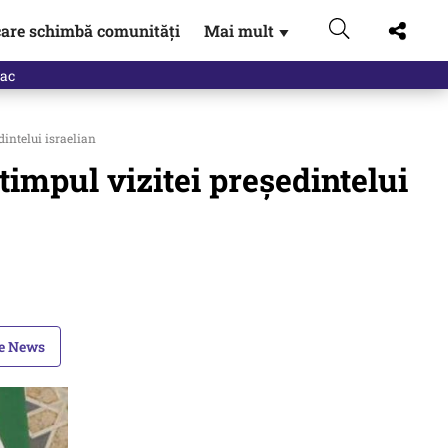
are schimbă comunități
Mai mult
▼
eac
dintelui israelian
timpul vizitei președintelui
le News