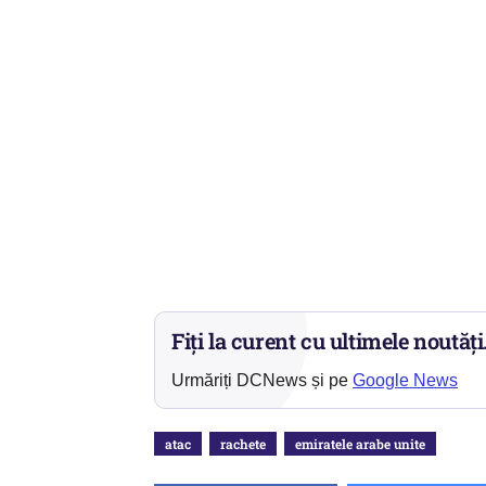
Fiți la curent cu ultimele noutăți
Urmăriți DCNews și pe
Google News
atac
rachete
emiratele arabe unite