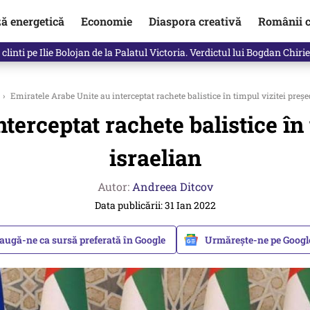
ză energetică
Economie
Diaspora creativă
Românii c
clinti pe Ilie Bolojan de la Palatul Victoria. Verdictul lui Bogdan Chiri
›
Emiratele Arabe Unite au interceptat rachete balistice în timpul vizitei preșe
terceptat rachete balistice în 
israelian
Autor:
Andreea Ditcov
Data publicării: 31 Ian 2022
augă-ne ca sursă preferată în Google
Urmărește-ne pe Goog