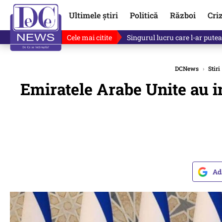
Ultimele știri
Politică
Război
Cri
Cele mai citite
Singurul lucru care l-ar putea 
DCNews
›
Stiri
Emiratele Arabe Unite au in
Ad