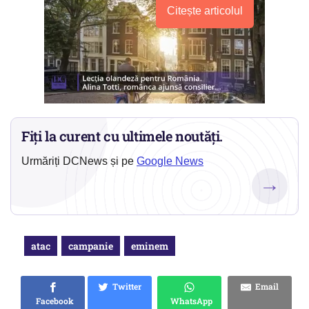
Citește articolul
Fiți la curent cu ultimele noutăți.
Urmăriți DCNews și pe
Google News
→
atac
campanie
eminem
Twitter
Email
Facebook
WhatsApp