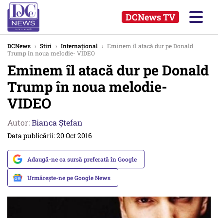
DCNews TV
DCNews
›
Stiri
›
Internațional
›
Eminem îl atacă dur pe Donald
Trump în noua melodie- VIDEO
Eminem îl atacă dur pe Donald
Trump în noua melodie-
VIDEO
Autor:
Bianca Ştefan
Data publicării: 20 Oct 2016
Adaugă-ne ca sursă preferată în Google
Urmărește-ne pe Google News