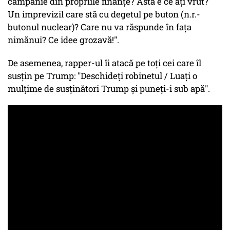
campanie din propriile finanțe? Asta e ce ați vrut?
Un imprevizil care stă cu degetul pe buton (n.r.-
butonul nuclear)? Care nu va răspunde în fața
nimănui? Ce idee grozavă!".
De asemenea, rapper-ul îi atacă pe toți cei care îl
susțin pe Trump: "Deschideți robinetul / Luați o
mulțime de susținători Trump și puneți-i sub apă".