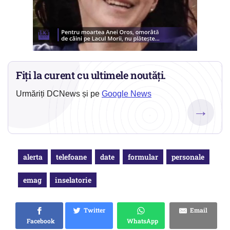
Fiți la curent cu ultimele noutăți.
Urmăriți DCNews și pe
Google News
→
alerta
telefoane
date
formular
personale
emag
inselatorie
Twitter
Email
Facebook
WhatsApp