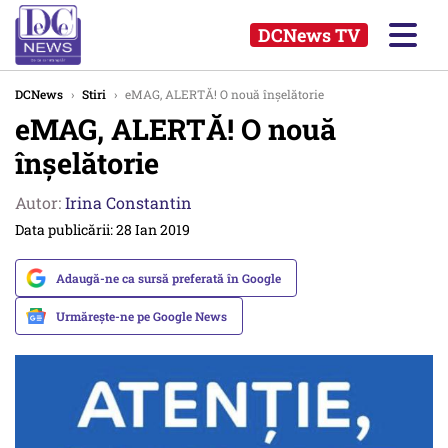
DCNews TV
DCNews
›
Stiri
›
eMAG, ALERTĂ! O nouă înșelătorie
eMAG, ALERTĂ! O nouă
înșelătorie
Autor:
Irina Constantin
Data publicării: 28 Ian 2019
Adaugă-ne ca sursă preferată în Google
Urmărește-ne pe Google News