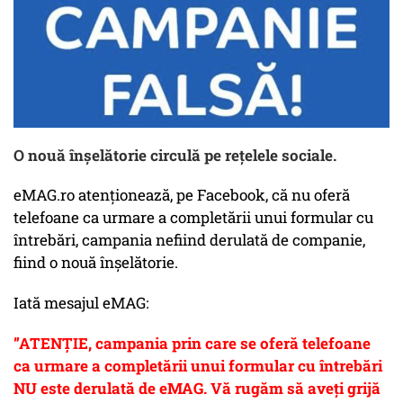
O nouă înșelătorie circulă pe rețelele sociale.
eMAG.ro atenționează, pe Facebook, că nu oferă
telefoane ca urmare a completării unui formular cu
întrebări, campania nefiind derulată de companie,
fiind o nouă înșelătorie.
Iată mesajul eMAG:
”ATENȚIE, campania prin care se oferă telefoane
ca urmare a completării unui formular cu întrebări
NU este derulată de eMAG. Vă rugăm să aveți grijă