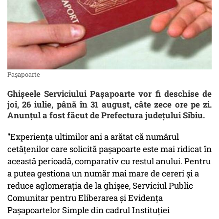
Pașapoarte
Ghişeele Serviciului Paşapoarte vor fi deschise de
joi, 26 iulie, până în 31 august, câte zece ore pe zi.
Anunțul a fost făcut de Prefectura județului Sibiu.
"Experienţa ultimilor ani a arătat că numărul
cetăţenilor care solicită paşapoarte este mai ridicat în
această perioadă, comparativ cu restul anului. Pentru
a putea gestiona un număr mai mare de cereri şi a
reduce aglomeraţia de la ghişee, Serviciul Public
Comunitar pentru Eliberarea şi Evidenţa
Paşapoartelor Simple din cadrul Instituţiei