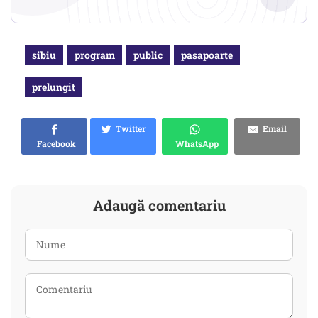
sibiu
program
public
pasapoarte
prelungit
Twitter
Email
Facebook
WhatsApp
Adaugă comentariu