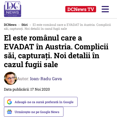
DCNews TV
DCNews
›
Stiri
›
El este românul care a EVADAT în Austria. Complicii
săi, capturați. Noi detalii în cazul fugii sale
El este românul care a
EVADAT în Austria. Complicii
săi, capturați. Noi detalii în
cazul fugii sale
Autor:
Ioan-Radu Gava
Data publicării: 17 Noi 2020
Adaugă-ne ca sursă preferată în Google
Urmărește-ne pe Google News