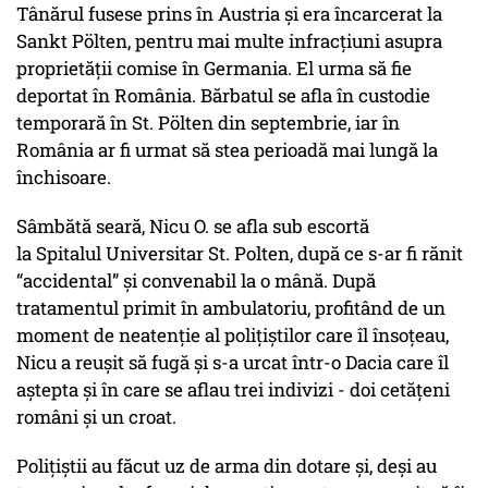
Tânărul fusese prins în Austria și era încarcerat la
Sankt Pölten, pentru mai multe infracțiuni asupra
proprietății comise în Germania. El urma să fie
deportat în România. Bărbatul se afla în custodie
temporară în St. Pölten din septembrie, iar în
România ar fi urmat să stea perioadă mai lungă la
închisoare.
Sâmbătă seară, Nicu O. se afla sub escortă
la Spitalul Universitar St. Polten, după ce s-ar fi rănit
“accidental” și convenabil la o mână. După
tratamentul primit în ambulatoriu, profitând de un
moment de neatenție al polițiștilor care îl însoțeau,
Nicu a reușit să fugă și s-a urcat într-o Dacia care îl
aștepta și în care se aflau trei indivizi - doi cetățeni
români și un croat.
Polițiștii au făcut uz de arma din dotare și, deși au