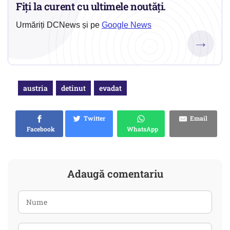
Fiți la curent cu ultimele noutăți.
Urmăriți DCNews și pe
Google News
→
austria
detinut
evadat
Twitter
Email
Facebook
WhatsApp
Adaugă comentariu