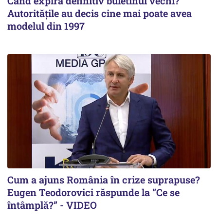
Când expiră definitiv buletinul vechi?
Autoritățile au decis cine mai poate avea
modelul din 1997
Cum a ajuns România în crize suprapuse?
Eugen Teodorovici răspunde la ”Ce se
întâmplă?” - VIDEO