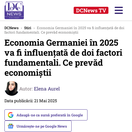
DCNews TV
DCNews
›
Stiri
›
Economia Germaniei în 2025 va fi influențată de doi
factori fundamentali. Ce prevăd economiștii
Economia Germaniei în 2025
va fi influențată de doi factori
fundamentali. Ce prevăd
economiștii
Autor:
Elena Aurel
Data publicării: 21 Mai 2025
Adaugă-ne ca sursă preferată în Google
Urmărește-ne pe Google News