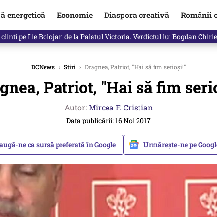
ză energetică
Economie
Diaspora creativă
Românii c
clinti pe Ilie Bolojan de la Palatul Victoria. Verdictul lui Bogdan Chiri
DCNews
›
Stiri
›
Dragnea, Patriot, "Hai să fim serioşi!"
gnea, Patriot, "Hai să fim serio
Autor:
Mircea F. Cristian
Data publicării: 16 Noi 2017
augă-ne ca sursă preferată în Google
Urmărește-ne pe Goog