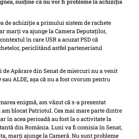
gnea, susţine că nu vor fi probleme la achiziţia
ea de achiziție a primului sistem de rachete
 iar marți va ajunge la Camera Deputaților,
n contextul în care USR a acuzat PSD că
etelor, periclitând astfel parteneriatul
i de Apărare din Senat de miercuri nu a venit
D sau ALDE, așa că nu a fost cvorum pentru
t marea enigmă, am văzut că s-a prezentat
 am blocat Patriotul. Cea mai mare parte dintre
r în acea perioadă au fost la o activitate la
rtantă din România. Luni va fi comisia în Senat,
ta, marți ajunge la Cameră. Nu sunt probleme