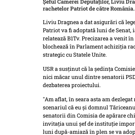
Şeful Camerei Deputaţilor, Liviu Dra
rachetelor Patriot de către România.
Liviu Dragnea a dat asigurări că leg
Patriot va fi adoptată luni de Senat,
relatează B1Tv. Precizarea a venit î
blochează în Parlament achiziția rach
strategic cu Statele Unite.
USR a susținut că la ședința Comisie
nici măcar unul dintre senatorii PS
dezbaterea proiectului.
"Am aflat, în seara asta am dezlega
scenariul că eu și domnul Tăriceanu
senatorii din Comisia de apărare chia
invitația unui șef de instituție impo
luni după-amiază în plen se va adop