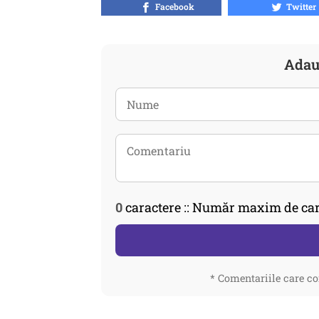
Facebook
Twitter
Adau
0
caractere :: Număr maxim de car
* Comentariile care co