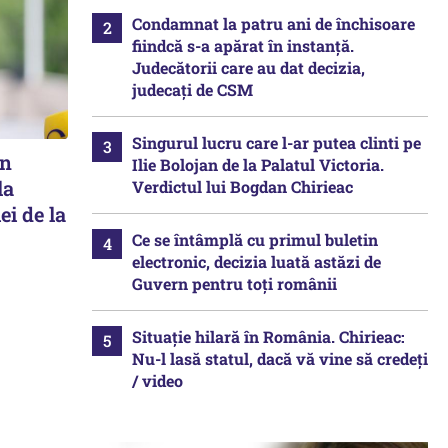
Condamnat la patru ani de închisoare
fiindcă s-a apărat în instanță.
Judecătorii care au dat decizia,
judecați de CSM
Singurul lucru care l-ar putea clinti pe
în
Ilie Bolojan de la Palatul Victoria.
la
Verdictul lui Bogdan Chirieac
ei de la
Ce se întâmplă cu primul buletin
electronic, decizia luată astăzi de
Guvern pentru toți românii
Situație hilară în România. Chirieac:
Nu-l lasă statul, dacă vă vine să credeți
/ video