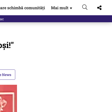
are schimbă comunități
Mai mult
▼
eac
şi!"
le News