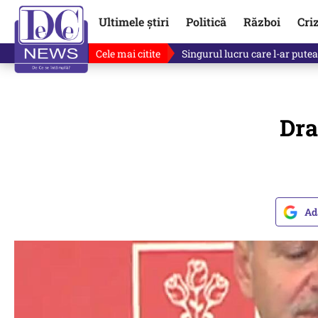
Ultimele știri
Politică
Război
Cri
Cele mai citite
Singurul lucru care l-ar putea 
Dra
Ad