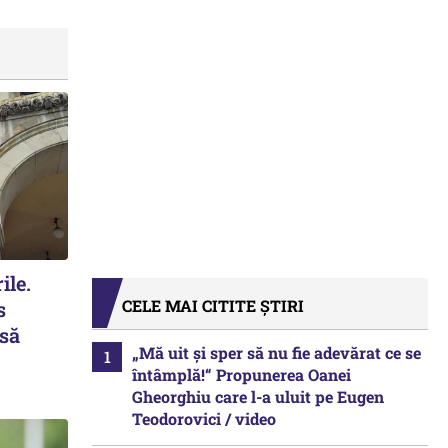
ile.
CELE MAI CITITE ȘTIRI
s
 să
„Mă uit și sper să nu fie adevărat ce se
întâmplă!“ Propunerea Oanei
Gheorghiu care l-a uluit pe Eugen
Teodorovici / video