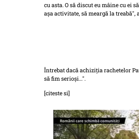
cu asta. O să discut eu mâine cu ei 
așa activitate, să meargă la treabă",
Întrebat dacă achiziția rachetelor Pat
să fim serioși...".
[citeste si]