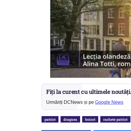
Fiți la curent cu ultimele noutăți
Urmăriți DCNews și pe
Google News
patriot
dragnea
boicot
rachete patriot