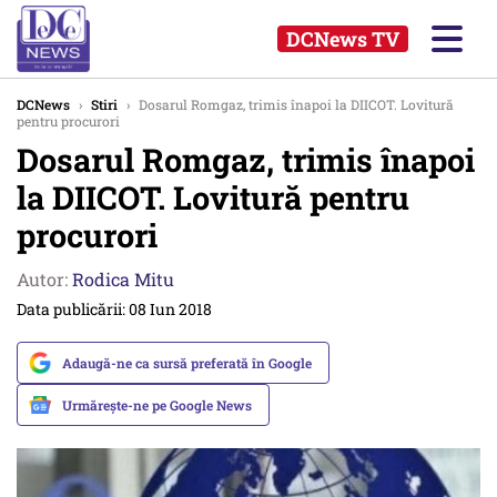
DCNews TV
DCNews
›
Stiri
›
Dosarul Romgaz, trimis înapoi la DIICOT. Lovitură
pentru procurori
Dosarul Romgaz, trimis înapoi
la DIICOT. Lovitură pentru
procurori
Autor:
Rodica Mitu
Data publicării: 08 Iun 2018
Adaugă-ne ca sursă preferată în Google
Urmărește-ne pe Google News