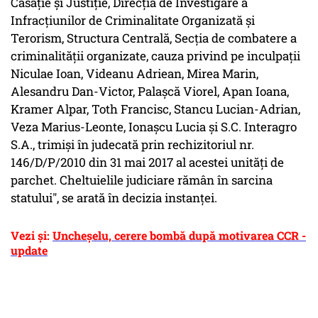
Casaţie şi Justiţie, Direcţia de Investigare a
Infracţiunilor de Criminalitate Organizată şi
Terorism, Structura Centrală, Secţia de combatere a
criminalităţii organizate, cauza privind pe inculpaţii
Niculae Ioan, Videanu Adriean, Mirea Marin,
Alesandru Dan-Victor, Palaşcă Viorel, Apan Ioana,
Kramer Alpar, Toth Francisc, Stancu Lucian-Adrian,
Veza Marius-Leonte, Ionaşcu Lucia şi S.C. Interagro
S.A., trimişi în judecată prin rechizitoriul nr.
146/D/P/2010 din 31 mai 2017 al acestei unităţi de
parchet. Cheltuielile judiciare rămân în sarcina
statului", se arată în decizia instanței.
Vezi și:
Uncheșelu, cerere bombă după motivarea CCR -
update