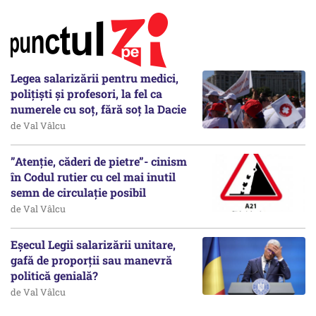
Legea salarizării pentru medici,
polițiști și profesori, la fel ca
numerele cu soț, fără soț la Dacie
de Val Vâlcu
”Atenție, căderi de pietre”- cinism
în Codul rutier cu cel mai inutil
semn de circulație posibil
de Val Vâlcu
Eșecul Legii salarizării unitare,
gafă de proporții sau manevră
politică genială?
de Val Vâlcu