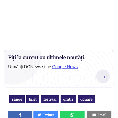
Fiți la curent cu ultimele noutăți.
Urmăriți DCNews și pe
Google News
→
sange
bilet
festival
gratis
donare
Twitter
Email