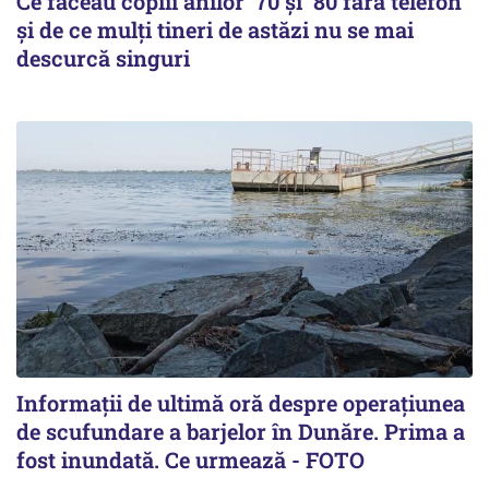
Ce făceau copiii anilor ’70 și ’80 fără telefon
și de ce mulți tineri de astăzi nu se mai
descurcă singuri
Informații de ultimă oră despre operațiunea
de scufundare a barjelor în Dunăre. Prima a
fost inundată. Ce urmează - FOTO