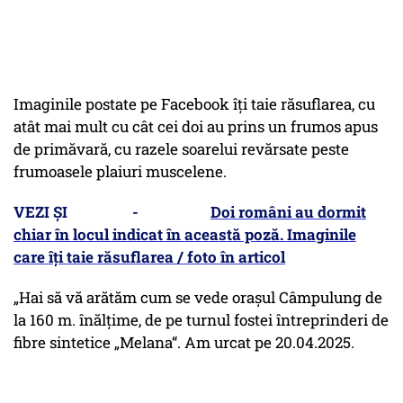
Imaginile postate pe Facebook îți taie răsuflarea, cu
atât mai mult cu cât cei doi au prins un frumos apus
de primăvară, cu razele soarelui revărsate peste
frumoasele plaiuri muscelene.
VEZI ȘI -
Doi români au dormit
chiar în locul indicat în această poză. Imaginile
care îți taie răsuflarea / foto în articol
„Hai să vă arătăm cum se vede orașul Câmpulung de
la 160 m. înălțime, de pe turnul fostei întreprinderi de
fibre sintetice „Melana“. Am urcat pe 20.04.2025.