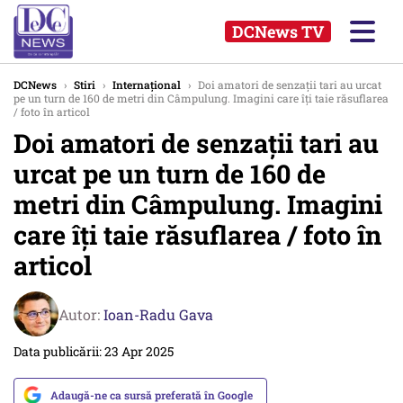
DCNews TV
DCNews
›
Stiri
›
Internațional
›
Doi amatori de senzații tari au urcat
pe un turn de 160 de metri din Câmpulung. Imagini care îți taie răsuflarea
/ foto în articol
Doi amatori de senzații tari au
urcat pe un turn de 160 de
metri din Câmpulung. Imagini
care îți taie răsuflarea / foto în
articol
Autor:
Ioan-Radu Gava
Data publicării: 23 Apr 2025
Adaugă-ne ca sursă preferată în Google