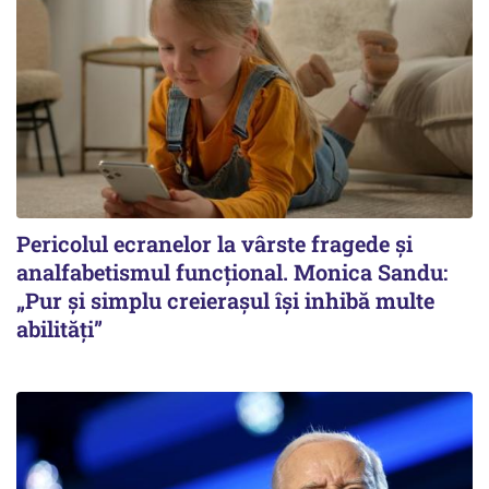
Pericolul ecranelor la vârste fragede și
analfabetismul funcțional. Monica Sandu:
„Pur și simplu creierașul își inhibă multe
abilități”