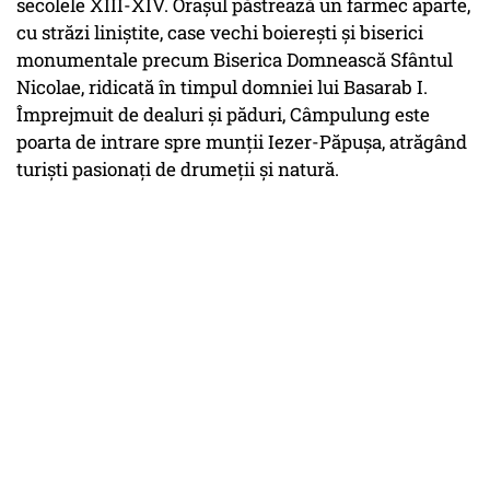
secolele XIII-XIV. Orașul păstrează un farmec aparte,
cu străzi liniștite, case vechi boierești și biserici
monumentale precum Biserica Domnească Sfântul
Nicolae, ridicată în timpul domniei lui Basarab I.
Împrejmuit de dealuri și păduri, Câmpulung este
poarta de intrare spre munții Iezer-Păpușa, atrăgând
turiști pasionați de drumeții și natură.