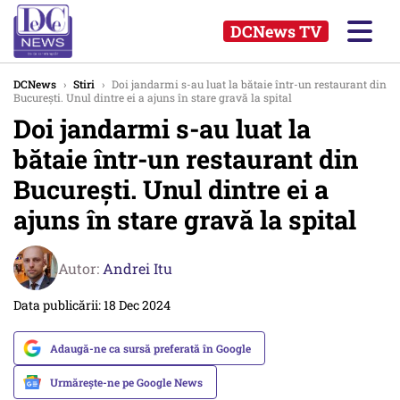
DCNews TV
DCNews
›
Stiri
›
Doi jandarmi s-au luat la bătaie într-un restaurant din
București. Unul dintre ei a ajuns în stare gravă la spital
Doi jandarmi s-au luat la
bătaie într-un restaurant din
București. Unul dintre ei a
ajuns în stare gravă la spital
Autor:
Andrei Itu
Data publicării: 18 Dec 2024
Adaugă-ne ca sursă preferată în Google
Urmărește-ne pe Google News