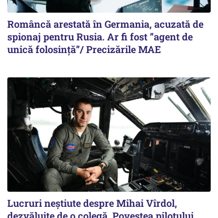
Româncă arestată în Germania, acuzată de
spionaj pentru Rusia. Ar fi fost ”agent de
unică folosință”/ Precizările MAE
Lucruri neștiute despre Mihai Vîrdol,
dezvăluite de o colegă. Povestea pilotului