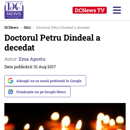
DCNews TV
DCNews
›
Stiri
›
Doctorul Petru Dindeal a decedat
Doctorul Petru Dindeal a
decedat
Autor:
Ema Apostu
Data publicării: 01 Aug 2017
Adaugă-ne ca sursă preferată în Google
Urmărește-ne pe Google News