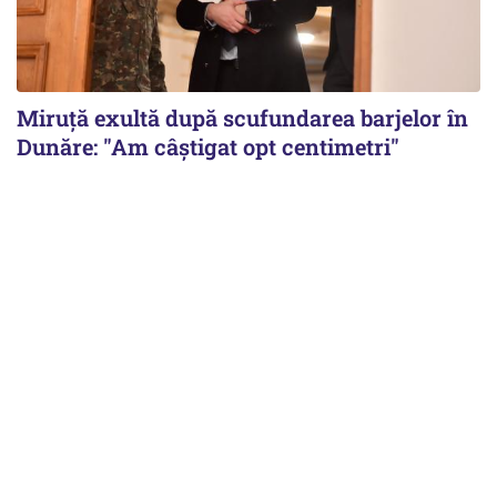
Miruță exultă după scufundarea barjelor în
Dunăre: "Am câștigat opt centimetri"