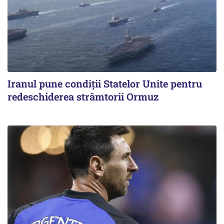
Iranul pune condiții Statelor Unite pentru
redeschiderea strâmtorii Ormuz