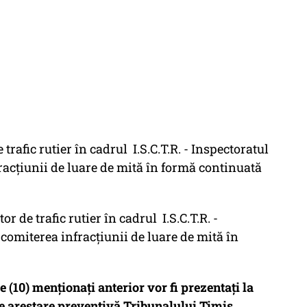
afic rutier în cadrul I.S.C.T.R. - Inspectoratul
fracțiunii de luare de mită în formă continuată
e trafic rutier în cadrul I.S.C.T.R. -
u comiterea infracțiunii de luare de mită în
e (10) menționați anterior vor fi prezentați la
e arestare preventivă Tribunalului Timiș.