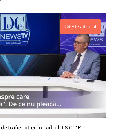
Citește articolul
trafic rutier în cadrul I.S.C.T.R. -