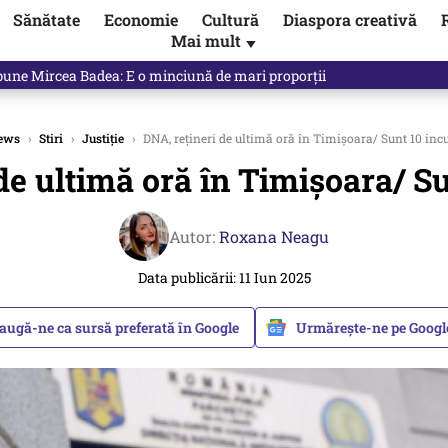
Sănătate
Economie
Cultură
Diaspora creativă
Mai mult
▼
 mei, pe USR-iști”. Scenariul lansat de Bogdan Chirieac: Altfel nu scapi
ews
›
Stiri
›
Justiție
›
DNA, rețineri de ultimă oră în Timișoara/ Sunt 10 incu
de ultimă oră în Timișoara/ Su
Autor:
Roxana Neagu
Data publicării: 11 Iun 2025
augă-ne ca sursă preferată în Google
Urmărește-ne pe Goog