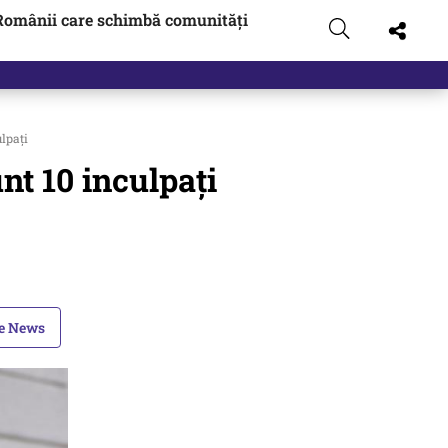
Românii care schimbă comunități
lpați
nt 10 inculpați
le News