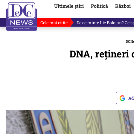
Ultimele știri
Politică
Război
Cele mai citite
”Asta ne dă jos, inclusiv pe ai
DCN
DNA, rețineri 
Ad