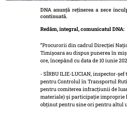
DNA anunță reținerea a zece inculp
continuată.
Redăm, integral, comunicatul DNA:
”Procurorii din cadrul Direcției Nați
Timișoara au dispus punerea în mișca
ore, începând cu data de 10 iunie 2025
- SÎRBU ILIE-LUCIAN, inspector-șef te
pentru Controlul în Transportul Rutier
pentru comiterea infracțiunii de lua
materiale) și participație improprie 
obţinut pentru sine ori pentru altul 