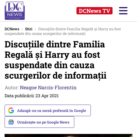
DCNews TV
DCNews
›
Stiri
›
Discuțiile dintre Familia Regală și Harry au fost
suspendate din cauza scurgerilor de informații
Discuțiile dintre Familia
Regală și Harry au fost
suspendate din cauza
scurgerilor de informații
Autor:
Neagoe Narcis-Florentin
Data publicării: 23 Apr 2021
Adaugă-ne ca sursă preferată în Google
Urmărește-ne pe Google News