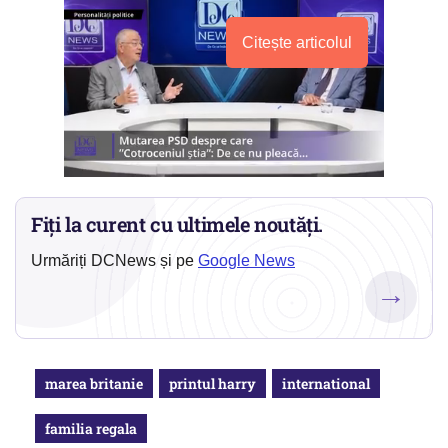
Citește articolul
Fiți la curent cu ultimele noutăți.
Urmăriți DCNews și pe
Google News
→
marea britanie
printul harry
international
familia regala