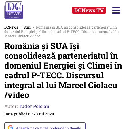
DCNews TV
DCNews
›
Stiri
›
România și SUA își consolidează parteneriatul în
domeniul Energiei și Climei în cadrul P-TECC. Discursul integral al lui
Marcel Ciolacu /video
România și SUA își
consolidează parteneriatul în
domeniul Energiei și Climei în
cadrul P-TECC. Discursul
integral al lui Marcel Ciolacu
/video
Autor:
Tudor Polojan
Data publicării: 23 Iul 2024
Adaugă-ne ca sursă preferată în Google