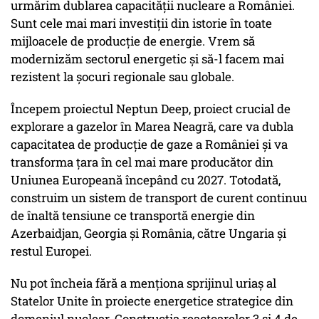
urmărim dublarea capacității nucleare a României.
Sunt cele mai mari investiții din istorie în toate
mijloacele de producție de energie. Vrem să
modernizăm sectorul energetic și să-l facem mai
rezistent la șocuri regionale sau globale.
Începem proiectul Neptun Deep, proiect crucial de
explorare a gazelor în Marea Neagră, care va dubla
capacitatea de producție de gaze a României și va
transforma țara în cel mai mare producător din
Uniunea Europeană începând cu 2027. Totodată,
construim un sistem de transport de curent continuu
de înaltă tensiune ce transportă energie din
Azerbaidjan, Georgia și România, către Ungaria și
restul Europei.
Nu pot încheia fără a menționa sprijinul uriaș al
Statelor Unite în proiecte energetice strategice din
domeniul nuclear. Construcția reactoarelor 3 și 4 de