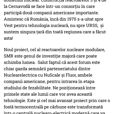
la Cernavodă se face într-un consorțiu în care
participă două companii americane importante.
Amintesc că România, încă din 1970 s-a uitat spre
Vest pentru tehnologia nucleară, nu spre URSS, și
suntem singura țară din toată regiunea care a făcut
asta!
Noul proiect, cel al reactoarelor nucleare modulare,
SMR este genul de investiție majoră care poate
schimba lumea. Salut faptul că acest forum este
chiar gazda semnării parteneriatului dintre
Nuclearelectrica cu NuScale și Fluor, ambele
companii americane, pentru intrarea în etapa
studiului de fezabilitate. Ne poziționează între
primele state ale lumii care vor avea această
tehnologie. Este și cel mai avansat proiect prin care o
fostă termocentrală pe cărbune este transformată
într-o centrală nuclearo-electrică modernă care va