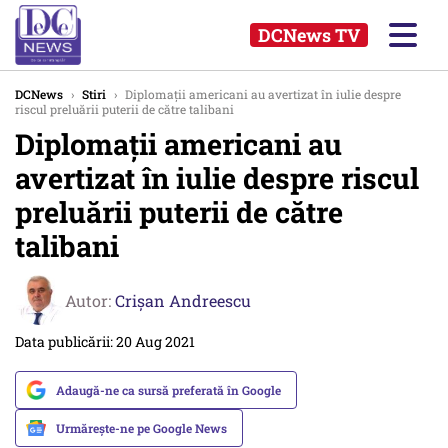
DCNews TV
DCNews
›
Stiri
›
Diplomaţii americani au avertizat în iulie despre
riscul preluării puterii de către talibani
Diplomaţii americani au
avertizat în iulie despre riscul
preluării puterii de către
talibani
Autor:
Crişan Andreescu
Data publicării: 20 Aug 2021
Adaugă-ne ca sursă preferată în Google
Urmărește-ne pe Google News