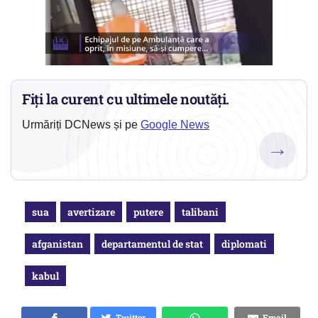
Fiți la curent cu ultimele noutăți.
Urmăriți DCNews și pe
Google News
→
sua
avertizare
putere
talibani
afganistan
departamentul de stat
diplomati
kabul
Twitter
Email