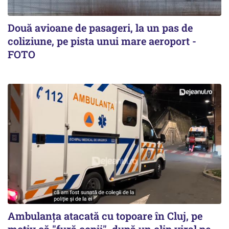
Două avioane de pasageri, la un pas de
coliziune, pe pista unui mare aeroport -
FOTO
Ambulanța atacată cu topoare în Cluj, pe
motiv că "fură copii", după un clip viral pe