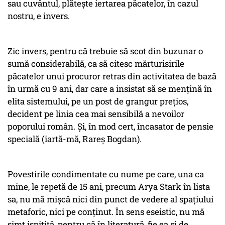
sau cuvântul, plătește iertarea păcatelor, în cazul
nostru, e invers.
Zic invers, pentru că trebuie să scot din buzunar o
sumă considerabilă, ca să citesc mărturisirile
păcatelor unui procuror retras din activitatea de bază
în urmă cu 9 ani, dar care a insistat să se mențină în
elita sistemului, pe un post de grangur prețios,
decident pe linia cea mai sensibilă a nevoilor
poporului român. Și, în mod cert, încasator de pensie
specială (iartă-mă, Rareș Bogdan).
Povestirile condimentate cu nume pe care, una ca
mine, le repetă de 15 ani, precum Arya Stark în lista
sa, nu mă mișcă nici din punct de vedere al spațiului
metaforic, nici pe conținut. În sens eseistic, nu mă
simt ispitită, pentru că în literatură, fie ea și de