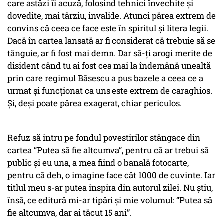
care astăzi îi acuză, folosind tehnici învechite și
dovedite, mai târziu, invalide. Atunci părea extrem de
convins că ceea ce face este în spiritul și litera legii.
Dacă în cartea lansată ar fi considerat că trebuie să se
tânguie, ar fi fost mai demn. Dar să-ți arogi merite de
disident când tu ai fost cea mai la îndemână unealtă
prin care regimul Băsescu a pus bazele a ceea ce a
urmat și funcționat ca uns este extrem de caraghios.
Și, deși poate părea exagerat, chiar periculos.
Refuz să intru pe fondul povestirilor stângace din
cartea “Putea să fie altcumva”, pentru că ar trebui să
public și eu una, a mea fiind o banală fotocarte,
pentru că deh, o imagine face cât 1000 de cuvinte. Iar
titlul meu s-ar putea inspira din autorul zilei. Nu știu,
însă, ce editură mi-ar tipări și mie volumul: “Putea să
fie altcumva, dar ai tăcut 15 ani”.