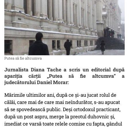
Putea să fie altcumva
Jurnalista Diana Tache a scris un editorial după
apariția cărții „Putea să fie altcumva” a
judecătorului Daniel Morar:
Mărimile ultimilor ani, după ce și-au jucat rolul de
călăi, care mai de care mai neîndurător, s-au apucat
să se spovedească public. Deși ortodoxul practicant,
după un post aspru, merge la preotul duhovnic și,
imediat ce varsă toate relele comise cu fapta, gândul