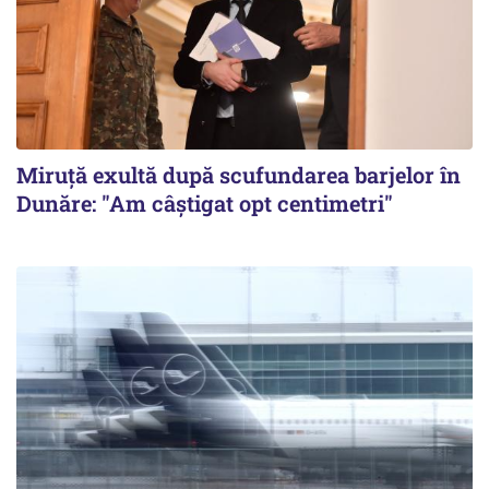
Miruță exultă după scufundarea barjelor în
Dunăre: "Am câștigat opt centimetri"