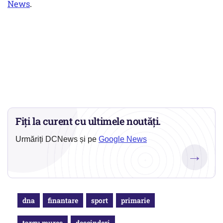
News
.
Fiți la curent cu ultimele noutăți.
Urmăriți DCNews și pe
Google News
→
dna
finantare
sport
primarie
targu mures
descinderi