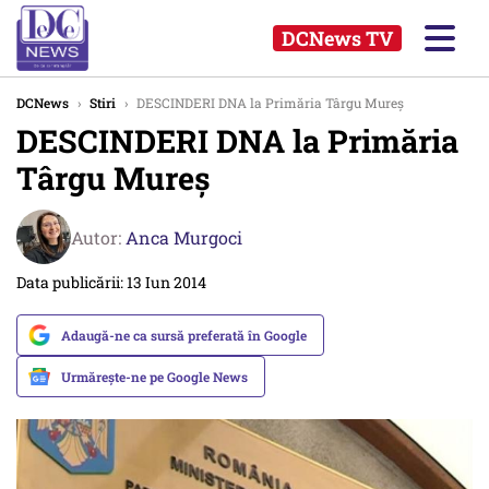
DCNews TV
DCNews
›
Stiri
›
DESCINDERI DNA la Primăria Târgu Mureș
DESCINDERI DNA la Primăria
Târgu Mureș
Autor:
Anca Murgoci
Data publicării: 13 Iun 2014
Adaugă-ne ca sursă preferată în Google
Urmărește-ne pe Google News