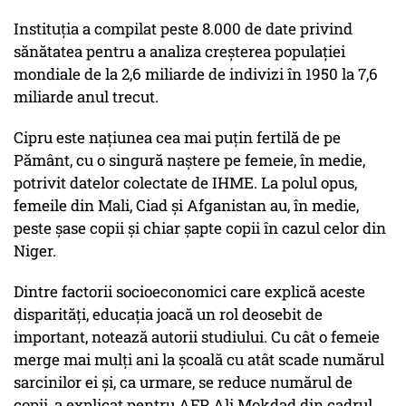
Instituţia a compilat peste 8.000 de date privind
sănătatea pentru a analiza creşterea populaţiei
mondiale de la 2,6 miliarde de indivizi în 1950 la 7,6
miliarde anul trecut.
Cipru este naţiunea cea mai puţin fertilă de pe
Pământ, cu o singură naştere pe femeie, în medie,
potrivit datelor colectate de IHME. La polul opus,
femeile din Mali, Ciad şi Afganistan au, în medie,
peste şase copii şi chiar şapte copii în cazul celor din
Niger.
Dintre factorii socioeconomici care explică aceste
disparităţi, educaţia joacă un rol deosebit de
important, notează autorii studiului. Cu cât o femeie
merge mai mulţi ani la şcoală cu atât scade numărul
sarcinilor ei şi, ca urmare, se reduce numărul de
copii, a explicat pentru AFP Ali Mokdad din cadrul