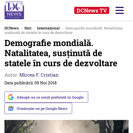
DCNews TV
DCNews
›
Stiri
›
Internațional
›
Demografie mondială. Natalitatea,
susținută de statele în curs de dezvoltare
Demografie mondială.
Natalitatea, susținută de
statele în curs de dezvoltare
Autor:
Mircea F. Cristian
Data publicării: 09 Noi 2018
Adaugă-ne ca sursă preferată în Google
Urmărește-ne pe Google News