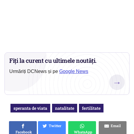
Fiți la curent cu ultimele noutăți.
Urmăriți DCNews și pe
Google News
→
speranta de viata
natalitate
fertilitate
Twitter
Email
Facebook
WhatsApp