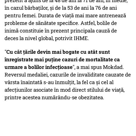
prezent a ajuns de la 48 de ani la 71 de ani, în medie,
în cazul bărbaţilor, şi de la 53 de ani la 76 de ani
pentru femei. Durata de viaţă mai mare antrenează
probleme de sănătate specifice. Astfel, bolile de
inimă constituie în prezent principala cauză de
deces la nivel global, potrivit IHME.
"
Cu cât ţările devin mai bogate cu atât sunt
înregistrate mai puţine cazuri de mortalitate ca
urmare a bolilor infecţioase
", a mai spus Mokdad.
Reversul medaliei, cazurile de invaliditate cauzate de
vârsta înaintată s-au înmulţit, la fel ca şi cel al
afecţiunilor asociate în mod direct stilului de viaţă,
printre acestea numărându-se obezitatea.