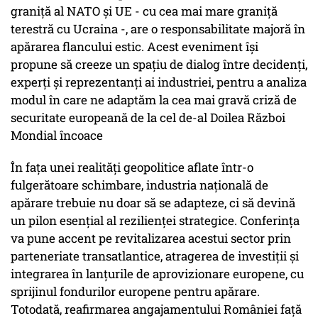
graniță al NATO și UE - cu cea mai mare graniță
terestră cu Ucraina -, are o responsabilitate majoră în
apărarea flancului estic. Acest eveniment își
propune să creeze un spațiu de dialog între decidenți,
experți și reprezentanți ai industriei, pentru a analiza
modul în care ne adaptăm la cea mai gravă criză de
securitate europeană de la cel de-al Doilea Război
Mondial încoace
În fața unei realități geopolitice aflate într-o
fulgerătoare schimbare, industria națională de
apărare trebuie nu doar să se adapteze, ci să devină
un pilon esențial al rezilienței strategice. Conferința
va pune accent pe revitalizarea acestui sector prin
parteneriate transatlantice, atragerea de investiții și
integrarea în lanțurile de aprovizionare europene, cu
sprijinul fondurilor europene pentru apărare.
Totodată, reafirmarea angajamentului României față