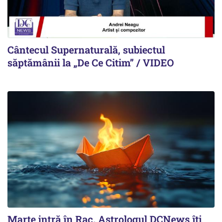
Cântecul Supernaturală, subiectul
săptămânii la „De Ce Citim” / VIDEO
Marte intră în Rac. Astrologul DCNews îți