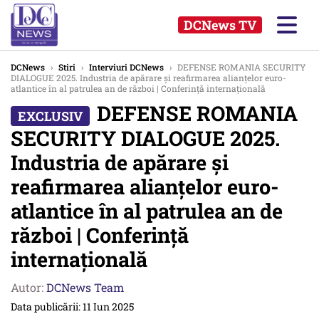
DCNews TV
DCNews
›
Stiri
›
Interviuri DCNews
›
DEFENSE ROMANIA SECURITY
DIALOGUE 2025. Industria de apărare și reafirmarea alianțelor euro-
atlantice în al patrulea an de război | Conferință internațională
DEFENSE ROMANIA
SECURITY DIALOGUE 2025.
Industria de apărare și
reafirmarea alianțelor euro-
atlantice în al patrulea an de
război | Conferință
internațională
Autor:
DCNews Team
Data publicării: 11 Iun 2025