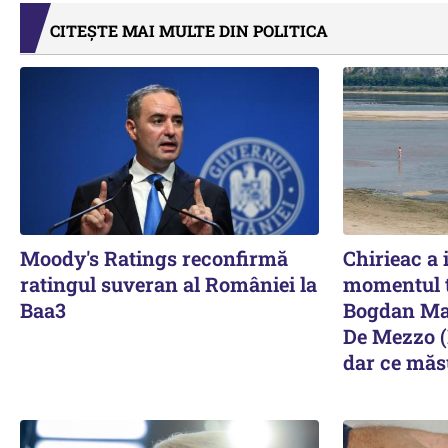
CITEȘTE MAI MULTE DIN POLITICA
Moody's Ratings reconfirmă
Chirieac a 
ratingul suveran al României la
momentul t
Baa3
Bogdan Mat
De Mezzo (
dar ce măsu