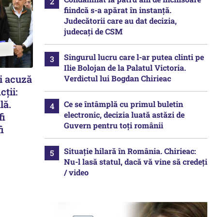
fiindcă s-a apărat în instanță.
Judecătorii care au dat decizia,
judecați de CSM
Singurul lucru care l-ar putea clinti pe
Ilie Bolojan de la Palatul Victoria.
și acuză
Verdictul lui Bogdan Chirieac
ții:
lă.
Ce se întâmplă cu primul buletin
electronic, decizia luată astăzi de
fi
Guvern pentru toți românii
i
Situație hilară în România. Chirieac:
Nu-l lasă statul, dacă vă vine să credeți
/ video