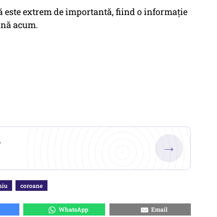
 este extrem de importantă, fiind o informație
ână acum.
.
→
niu
coroane
WhatsApp
Email