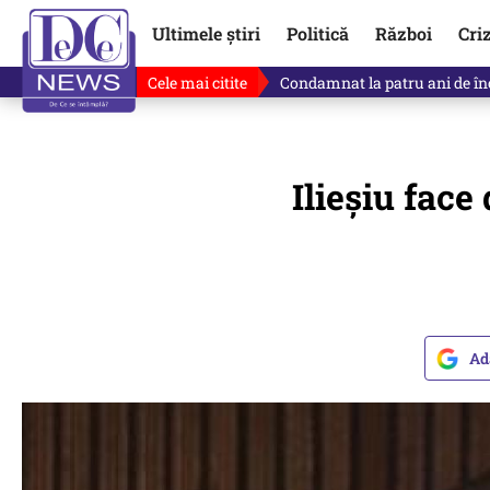
Ultimele știri
Politică
Război
Cri
Cele mai citite
Singurul lucru care l-ar putea 
Ilieșiu fac
Ad