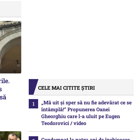
ile.
CELE MAI CITITE ȘTIRI
s
 să
„Mă uit și sper să nu fie adevărat ce se
întâmplă!“ Propunerea Oanei
Gheorghiu care l-a uluit pe Eugen
Teodorovici / video
Condamnat la patru ani de închisoare