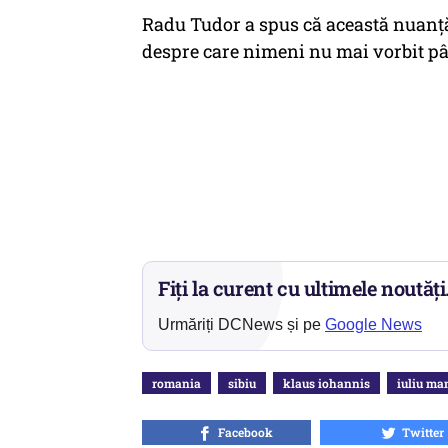
Radu Tudor a spus că această nuanță
despre care nimeni nu mai vorbit p
Fiți la curent cu ultimele noutăți
Urmăriți DCNews și pe
Google News
romania
sibiu
klaus iohannis
iuliu ma
Facebook
Twitter