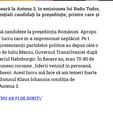
 seară la Antena 3, în emisiunea lui Radu Tudor,
țiali candidați la președinție, printre care și
a să candideze la președinția României. Apropo
 lucru care m-a impresionat neplăcut. Pe 1
eprezentanții partidelor politice au depus câte o
s de Iuliu Maniu, Guvernul Transilvaniei după
riul Habsburgic. În fiecare an, erau 70-80 de
epuneau coroane , liderii venind în persoană,
absent. Acest lucru mă face să am temeri foarte
 domnul Klaus Iohannis condiția de
 Antena 3.
NU AR FI DE DORIT\"