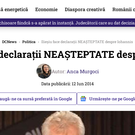
ză energetică
Economie
Diaspora creativă
Românii c
clinti pe Ilie Bolojan de la Palatul Victoria. Verdictul lui Bogdan Chiri
DCNews
›
Politica
›
Ilieșiu face declarații NEAȘTEPTATE despre Iohannis
e declarații NEAȘTEPTATE des
Autor:
Anca Murgoci
Data publicării: 12 Iun 2014
augă-ne ca sursă preferată în Google
Urmărește-ne pe Goog