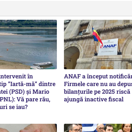
intervenit în
ANAF a început notificăr
ip ”Iartă-mă” dintre
Firmele care nu au depu
ei (PSD) și Mario
bilanțurile pe 2025 riscă
PNL): Vă pare rău,
ajungă inactive fiscal
ri se iau?