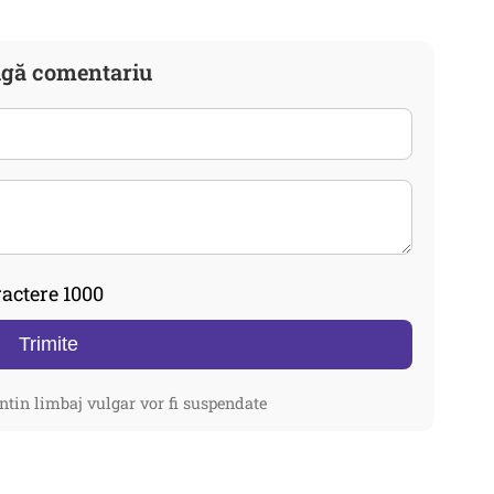
gă comentariu
actere 1000
Trimite
ntin limbaj vulgar vor fi suspendate