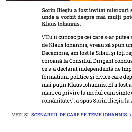
Sorin Ilieșiu a fost invitat miercuri
unde a vorbit despre mai mulți poten
Klaus Iohannis.
\"Eu îi cunosc pe cei care s-ar pute
de Klaus Iohannis, vreau să spun un
Decembrie, am fost la Sibiu, și toți r
coroană la Consiliul Dirigent condu
ce s-a declarat independentă de Impe
formațiuni politice și civice care d
mai puțin Klaus Iohannis. El a fost 
mari cu privire la modul cum simte
românitate\", a spus Sorin Ilieșiu la
VEZI ȘI:
SCENARIUL DE CARE SE TEME IOHANNIS. \"