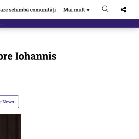
are schimbă comunități
Mai mult
▼
eac
pre Iohannis
le News