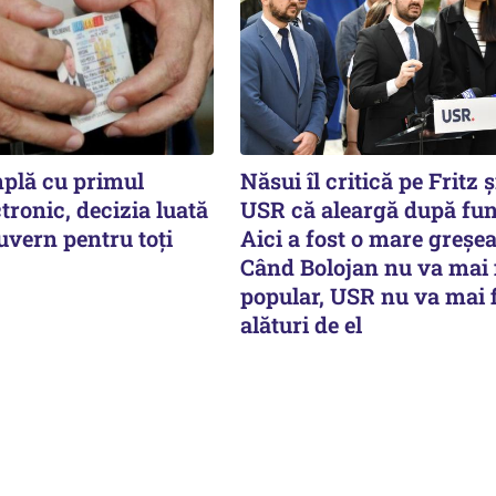
mplă cu primul
Năsui îl critică pe Fritz 
ctronic, decizia luată
USR că aleargă după func
uvern pentru toți
Aici a fost o mare greșea
Când Bolojan nu va mai 
popular, USR nu va mai f
alături de el