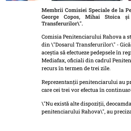
Membrii Comisiei Speciale de la Pe
George Copos, Mihai Stoica și
Transferurilor\".
Comisia Penitenciarului Rahova a sta
din \"Dosarul Transferurilor\" - Gică
aceştia să efectueze pedepsele în reg
Mediafax, oficiali din cadrul Peniten
recurs în termen de trei zile.
Reprezentanţii penitenciarului au pre
care cei trei vor efectua în continua
\"Nu există alte dispoziţii, deocamda
penitenciarului Rahova\", au precizat 