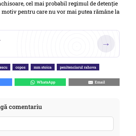
 închisoare, cel mai probabil regimul de detenție
is, motiv pentru care nu vor mai putea rămâne la
.
→
escu
copos
mm stoica
penitenciarul rahova
WhatsApp
Email
gă comentariu