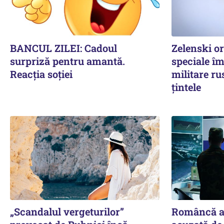
BANCUL ZILEI: Cadoul
Zelenski o
surpriză pentru amantă.
speciale îm
Reacția soției
militare ru
țintele
„Scandalul vergeturilor”
Româncă ar