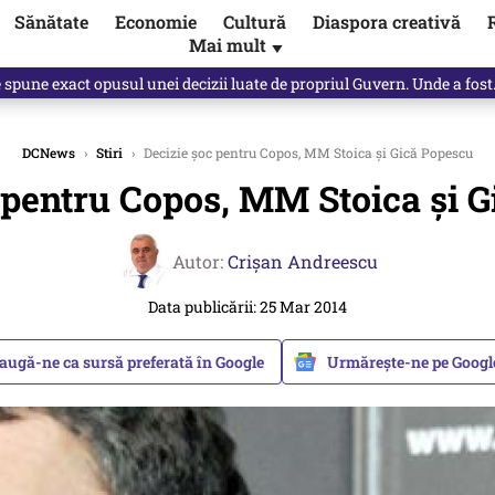
Sănătate
Economie
Cultură
Diaspora creativă
Mai mult
▼
spre „omul harnic“ / video
DCNews
›
Stiri
›
Decizie șoc pentru Copos, MM Stoica și Gică Popescu
 pentru Copos, MM Stoica și 
Autor:
Crişan Andreescu
Data publicării: 25 Mar 2014
augă-ne ca sursă preferată în Google
Urmărește-ne pe Goog