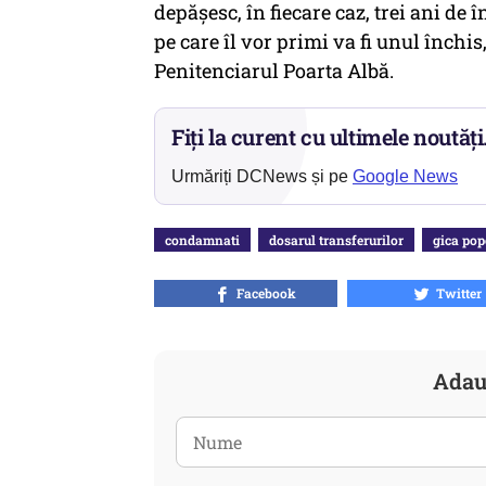
depășesc, în fiecare caz, trei ani de
pe care îl vor primi va fi unul înch
Penitenciarul Poarta Albă.
Fiți la curent cu ultimele noutăți
Urmăriți DCNews și pe
Google News
condamnati
dosarul transferurilor
gica pop
Facebook
Twitter
Adau