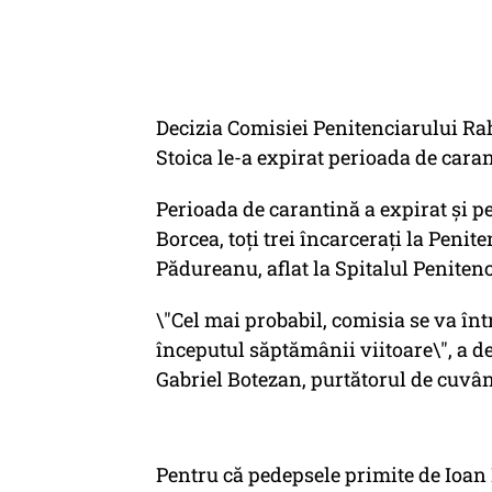
Decizia Comisiei Penitenciarului Rah
Stoica le-a expirat perioada de caran
Perioada de carantină a expirat şi pen
Borcea, toţi trei încarceraţi la Peni
Pădureanu, aflat la Spitalul Peniten
\"Cel mai probabil, comisia se va înt
începutul săptămânii viitoare\", a 
Gabriel Botezan, purtătorul de cuvân
Pentru că pedepsele primite de Ioan B