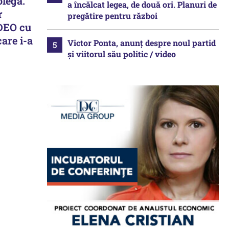
olegă.
a încălcat legea, de două ori. Planuri de
r
pregătire pentru război
IDEO cu
are i-a
Victor Ponta, anunț despre noul partid
și viitorul său politic / video