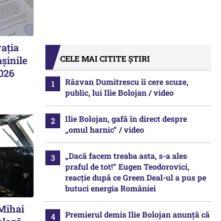
ația
CELE MAI CITITE ȘTIRI
șinile
2026
Răzvan Dumitrescu îi cere scuze,
public, lui Ilie Bolojan / video
Ilie Bolojan, gafă în direct despre
„omul harnic“ / video
„Dacă facem treaba asta, s-a ales
praful de tot!” Eugen Teodorovici,
reacție după ce Green Deal-ul a pus pe
butuci energia României
 Mihai
Premierul demis Ilie Bolojan anunță că