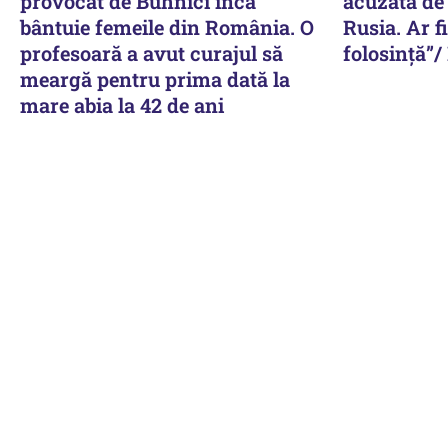
provocat de Buhnici încă
acuzată de
bântuie femeile din România. O
Rusia. Ar f
profesoară a avut curajul să
folosință”/
meargă pentru prima dată la
mare abia la 42 de ani