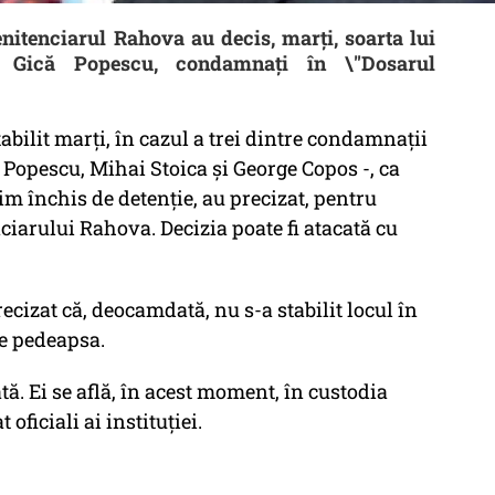
nitenciarul Rahova au decis, marți, soarta lui
 Gică Popescu, condamnați în \"Dosarul
bilit marţi, în cazul a trei dintre condamnaţii
 Popescu, Mihai Stoica şi George Copos -, ca
im închis de detenţie, au precizat, pentru
ciarului Rahova. Decizia poate fi atacată cu
cizat că, deocamdată, nu s-a stabilit locul în
re pedeapsa.
tă. Ei se află, în acest moment, în custodia
oficiali ai instituţiei.