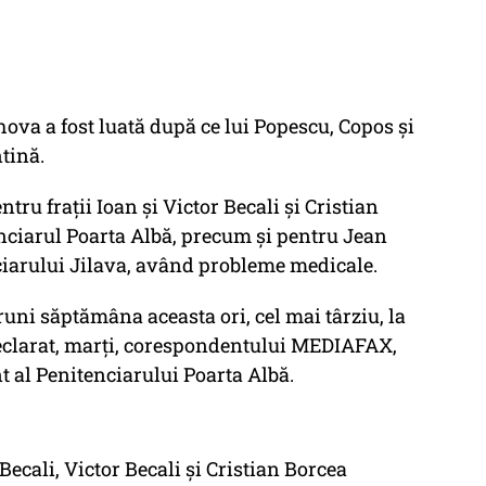
ova a fost luată după ce lui Popescu, Copos şi
tină.
tru fraţii Ioan şi Victor Becali şi Cristian
tenciarul Poarta Albă, precum şi pentru Jean
ciarului Jilava, având probleme medicale.
runi săptămâna aceasta ori, cel mai târziu, la
declarat, marţi, corespondentului MEDIAFAX,
t al Penitenciarului Poarta Albă.
ecali, Victor Becali şi Cristian Borcea