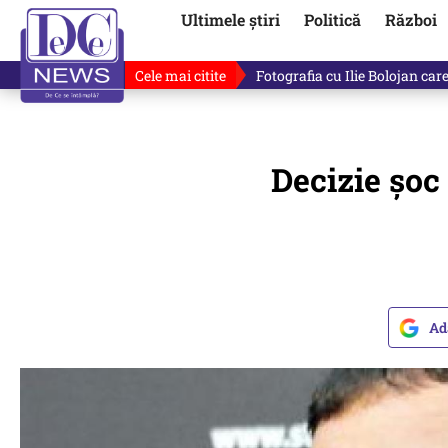
Ultimele știri
Politică
Război
Cele mai citite
Ilie Bolojan, gafă în direct de
Decizie șoc
Ad