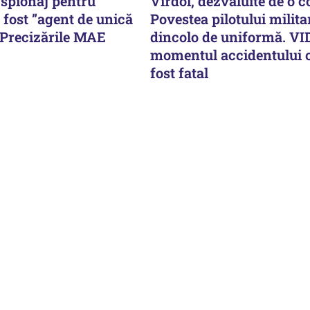
 spionaj pentru
Vîrdol, dezvăluite de o c
i fost ”agent de unică
Povestea pilotului milita
 Precizările MAE
dincolo de uniformă. V
momentul accidentului c
fost fatal