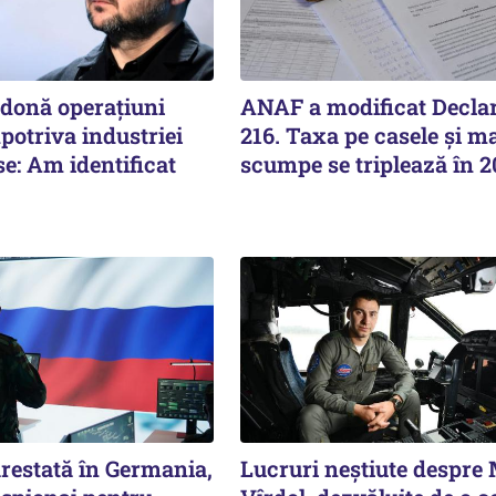
rdonă operațiuni
ANAF a modificat Declar
potriva industriei
216. Taxa pe casele și ma
se: Am identificat
scumpe se triplează în 
estată în Germania,
Lucruri neștiute despre