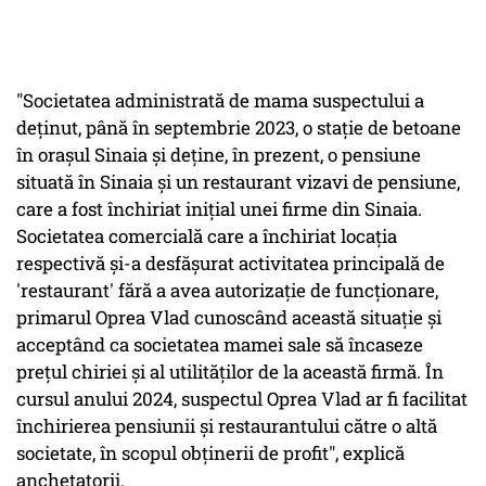
"Societatea administrată de mama suspectului a
deţinut, până în septembrie 2023, o staţie de betoane
în oraşul Sinaia şi deţine, în prezent, o pensiune
situată în Sinaia şi un restaurant vizavi de pensiune,
care a fost închiriat iniţial unei firme din Sinaia.
Societatea comercială care a închiriat locaţia
respectivă şi-a desfăşurat activitatea principală de
'restaurant' fără a avea autorizaţie de funcţionare,
primarul Oprea Vlad cunoscând această situaţie şi
acceptând ca societatea mamei sale să încaseze
preţul chiriei şi al utilităţilor de la această firmă. În
cursul anului 2024, suspectul Oprea Vlad ar fi facilitat
închirierea pensiunii şi restaurantului către o altă
societate, în scopul obţinerii de profit", explică
anchetatorii.