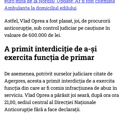
euro mită de la Nordis/ Update: Ar fi fost chemată
Ambulanța la domiciliul edilului
Astfel, Vlad Oprea a fost plasat, joi, de procurorii
anticorupţie, sub control judiciar pe cauţiune în
valoare de 600.000 de lei.
A primit interdiciție de a-și
exercita funcția de primar
De asemenea, potrivit surselor judiciare citate de
Agerpres, acesta a primit interdicţia de a exercita
funcţia din care ar fi comis infracţiunea de abuz în
serviciu. Vlad Oprea a părăsit joi seară, după ora ora
21,00, sediul central al Direcţiei Naţionale
Anticorupţie fără a face declaraţii.