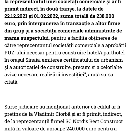
la reprezentantul unei societăţi comerciale şi ar fi
primit indirect, în două tranşe, la datele de
22.12.2021 şi 01.02.2022, suma totală de 238.000
euro, prin interpunerea în tranzacţie a altor firme
din grup şi a societăţii comerciale administrate de
mama suspectului,
pentru a facilita obţinerea de
către reprezentantul societăţii comerciale a aprobării
PUZ-ului necesar pentru construire hotel/aparthotel
în oraşul Sinaia, emiterea certificatului de urbanism
şi a autorizaţiei de construire, precum şi a celorlalte
avize necesare realizării investiţiei", arată sursa
citată.
Surse judiciare au menţionat anterior că edilul ar fi
pretins de la Vladimir Ciorbă şi ar fi primit, indirect,
de la reprezentanţii firmei SC Nordis Best Construct
mită în valoare de aproape 240.000 euro pentru a