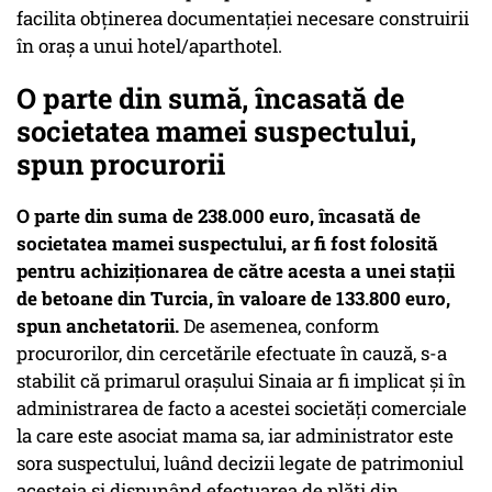
facilita obţinerea documentaţiei necesare construirii
în oraş a unui hotel/aparthotel.
O parte din sumă, încasată de
societatea mamei suspectului,
spun procurorii
O parte din suma de 238.000 euro, încasată de
societatea mamei suspectului, ar fi fost folosită
pentru achiziţionarea de către acesta a unei staţii
de betoane din Turcia, în valoare de 133.800 euro,
spun anchetatorii.
De asemenea, conform
procurorilor, din cercetările efectuate în cauză, s-a
stabilit că primarul oraşului Sinaia ar fi implicat şi în
administrarea de facto a acestei societăţi comerciale
la care este asociat mama sa, iar administrator este
sora suspectului, luând decizii legate de patrimoniul
acesteia şi dispunând efectuarea de plăţi din