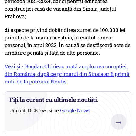
perioada 2021-2024, dar şi pentru edificarea
construcţiei casă de vacanţă din Sinaia, judeţul
Prahova;
d)
aspecte privind dobândirea sumei de 100.000 lei
primită de la mama acestuia, în contul bancar
personal, în anul 2022. În cauză se desfăşoară acte de
urmărire penală şi faţă de alte persoane.
Vezi și - Bogdan Chirieac arată amploarea corupției
din România, după ce primarul din Sinaia ar fi primit
mită de la patronul Nordis
Fiți la curent cu ultimele noutăți.
Urmăriți DCNews și pe
Google News
→