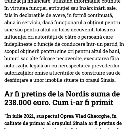
tranzacţii financiare, utilizând informaţiile obţinute
în virtutea funcţiei, atribuţiei sau însărcinării sale,
fals în declaraţiile de avere, în formă continuată,
abuz în serviciu, dacă funcţionarul a obţinut pentru
sine sau pentru altul un folos necuvenit, folosirea
influenţei ori autorităţii de către o persoană care
îndeplineşte o funcţie de conducere într-un partid, în
scopul obţinerii pentru sine ori pentru altul de bani,
bunuri sau alte foloase necuvenite, executarea fără
autorizaţie legală ori cu nerespectarea prevederilor
autorizaţiilor emise a lucrărilor de construire sau de
desfiinţare a unor imobile situate în oraşul Sinaia.
Ar fi pretins de la Nordis suma de
238.000 euro. Cum i-ar fi primit
"În iulie 2021, suspectul Oprea Vlad Gheorghe, în
calitate de primar al oraşului Sinaia ar fi pretins de