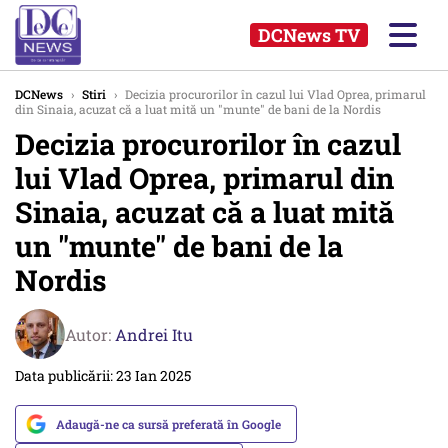
DCNews TV
DCNews
›
Stiri
›
Decizia procurorilor în cazul lui Vlad Oprea, primarul
din Sinaia, acuzat că a luat mită un "munte" de bani de la Nordis
Decizia procurorilor în cazul
lui Vlad Oprea, primarul din
Sinaia, acuzat că a luat mită
un "munte" de bani de la
Nordis
Autor:
Andrei Itu
Data publicării: 23 Ian 2025
Adaugă-ne ca sursă preferată în Google