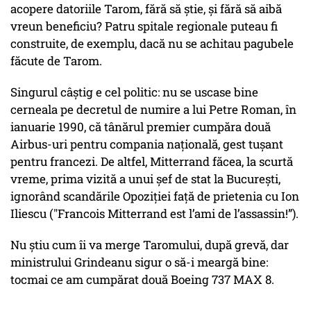
acopere datoriile Tarom, fără să știe, și fără să aibă
vreun beneficiu? Patru spitale regionale puteau fi
construite, de exemplu, dacă nu se achitau pagubele
făcute de Tarom.
Singurul câștig e cel politic: nu se uscase bine
cerneala pe decretul de numire a lui Petre Roman, în
ianuarie 1990, că tânărul premier cumpăra două
Airbus-uri pentru compania națională, gest tușant
pentru francezi. De altfel, Mitterrand făcea, la scurtă
vreme, prima vizită a unui șef de stat la București,
ignorând scandările Opoziției față de prietenia cu Ion
Iliescu ("Francois Mitterrand est l’ami de l’assassin!”).
Nu știu cum îi va merge Taromului, după grevă, dar
ministrului Grindeanu sigur o să-i meargă bine:
tocmai ce am cumpărat două Boeing 737 MAX 8.