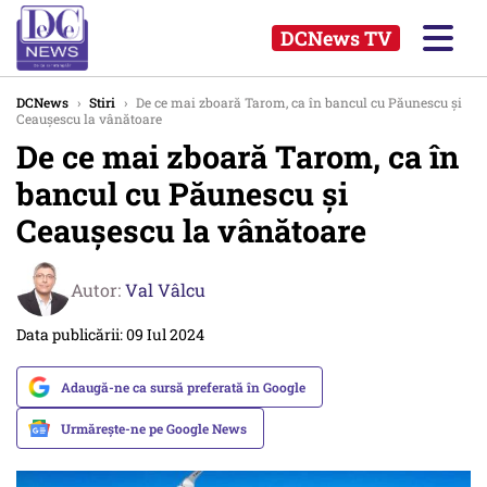
DCNews TV
DCNews
›
Stiri
›
De ce mai zboară Tarom, ca în bancul cu Păunescu și
Ceaușescu la vânătoare
De ce mai zboară Tarom, ca în
bancul cu Păunescu și
Ceaușescu la vânătoare
Autor:
Val Vâlcu
Data publicării: 09 Iul 2024
Adaugă-ne ca sursă preferată în Google
Urmărește-ne pe Google News