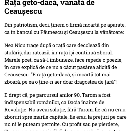
Rața geto-dacă, vânată de
Ceaușescu
Din patriotism, deci, ținem o firmă moartă pe aparate,
ca în bancul cu Păunescu și Ceaușescu la vânătoare:
Nea Nicu trage după o rață care decolează din
stufăriș, dar ratează, iar rața își continuă zborul.
Marele poet, ca să-l îmbuneze, face repede o poezie,
în care explică de ce nu a căzut pasărea alicită de
Ceaușescu: ”E rață geto-dacă, și moartă tot mai
zboară, pe ea o ține-n aer doar dragostea de țară”!
E drept că, pe parcursul anilor 90, Tarom a fost
indispensabil românilor, ca Dacia înainte de
Revoluție. Nu aveai soluție, fără Tarom: fie că nu erau
zboruri spre marile capitale, fie erau la prețuri pe care
nu ni le puteam permite. Cu profit sau pe pierdere,