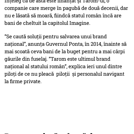
Înțeleg că de asta este finanțat și Tarom-ul, o
companie care merge în pagubă de două decenii, dar
nu e lăsată să moară, fiindcă statul român încă are
bani de cheltuit la capitolul Imagine.
”Se caută soluții pentru salvarea unui brand
național”, anunța Guvernul Ponta, în 2014, înainte să
mai scoată ceva bani de la buget pentru a mai cârpi
găurile din fuselaj. ”Tarom este ultimul brand
național al statului român”, explica ieri unul dintre
piloți de ce nu pleacă piloții și personalul navigant
la firme private.