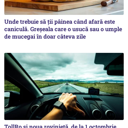
Unde trebuie să ții pâinea când afară este
caniculă. Greșeala care o usucă sau o umple
de mucegai în doar câteva zile
TollRo şi noua rovinietă, de la 1 octombrie