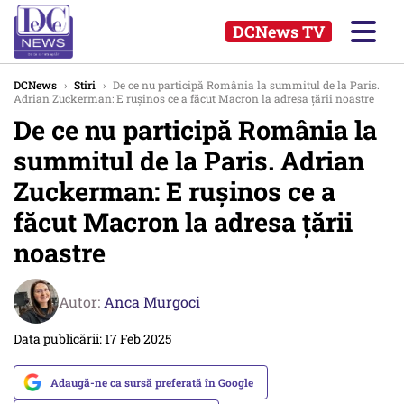
DCNews TV
DCNews
›
Stiri
›
De ce nu participă România la summitul de la Paris.
Adrian Zuckerman: E rușinos ce a făcut Macron la adresa țării noastre
De ce nu participă România la
summitul de la Paris. Adrian
Zuckerman: E rușinos ce a
făcut Macron la adresa țării
noastre
Autor:
Anca Murgoci
Data publicării: 17 Feb 2025
Adaugă-ne ca sursă preferată în Google