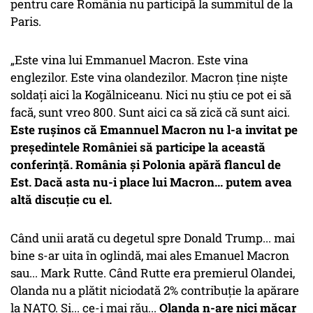
pentru care România nu participă la summitul de la
Paris.
„Este vina lui Emmanuel Macron. Este vina
englezilor. Este vina olandezilor. Macron ține niște
soldați aici la Kogălniceanu. Nici nu știu ce pot ei să
facă, sunt vreo 800. Sunt aici ca să zică că sunt aici.
Este rușinos că Emannuel Macron nu l-a invitat pe
președintele României să participe la această
conferință. România și Polonia apără flancul de
Est. Dacă asta nu-i place lui Macron... putem avea
altă discuție cu el.
Când unii arată cu degetul spre Donald Trump... mai
bine s-ar uita în oglindă, mai ales Emanuel Macron
sau... Mark Rutte. Când Rutte era premierul Olandei,
Olanda nu a plătit niciodată 2% contribuție la apărare
la NATO. Și... ce-i mai rău...
Olanda n-are nici măcar