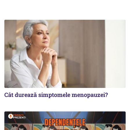
Cât durează simptomele menopauzei?