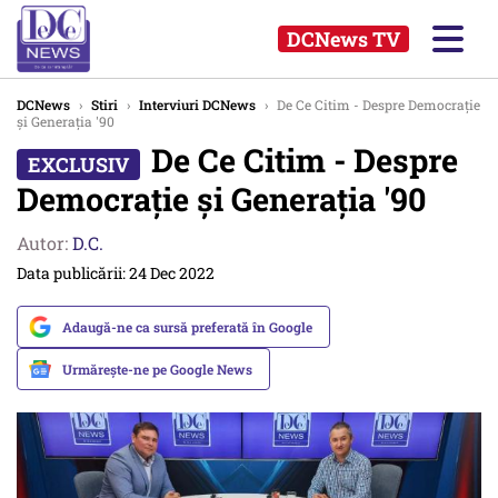
DCNews TV
DCNews
›
Stiri
›
Interviuri DCNews
›
De Ce Citim - Despre Democrație
și Generația '90
De Ce Citim - Despre
Democrație și Generația '90
Autor:
D.C.
Data publicării: 24 Dec 2022
Adaugă-ne ca sursă preferată în Google
Urmărește-ne pe Google News