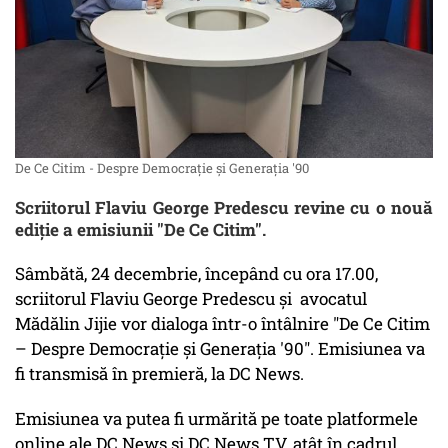
De Ce Citim - Despre Democrație și Generația '90
Scriitorul Flaviu George Predescu revine cu o nouă
ediție a emisiunii "De Ce Citim".
Sâmbătă, 24 decembrie, începând cu ora 17.00,
scriitorul Flaviu George Predescu și avocatul
Mădălin Jijie vor dialoga într-o întâlnire "De Ce Citim
– Despre Democrație și Generația '90". Emisiunea va
fi transmisă în premieră, la DC News.
Emisiunea va putea fi urmărită pe toate platformele
online ale DC News şi DC News TV, atât în cadrul