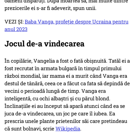
oameni dispăruți. După moartea sa, mai multe dintre
prezicerile ei s-ar fi adeverit, spun unii.
VEZI ȘI:
Baba Vanga, profeție despre Ucraina pentru
anul 2023
Jocul de-a vindecarea
În copilărie, Vangelia a fost o fată obișnuită. Tatăl ei a
fost recrutat în armata bulgară în timpul primului
război mondial, iar mama ei a murit când Vanga era
destul de tânără, ceea ce a făcut ca fata să depindă de
vecini o perioadă lungă de timp. Vanga era
inteligentă, cu ochi albaștri și cu părul blond.
Înclinațiile ei au început să apară atunci când ea se
juca de-a vindecarea, un joc pe care îl iubea. Ea
prescria unele plante prietenilor săi care pretindeau
că sunt bolnavi, scrie
Wikipedia
.