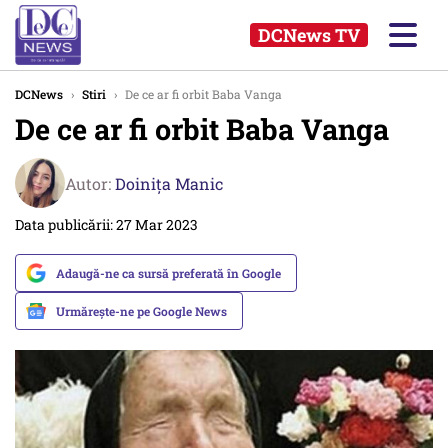
DCNews TV
DCNews
›
Stiri
›
De ce ar fi orbit Baba Vanga
De ce ar fi orbit Baba Vanga
Autor:
Doinița Manic
Data publicării: 27 Mar 2023
Adaugă-ne ca sursă preferată în Google
Urmărește-ne pe Google News