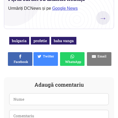
Urmăriți DCNews și pe
Google News
→
bulgaria
profetie
baba vanga
Twitter
Email
Facebook
WhatsApp
Adaugă comentariu