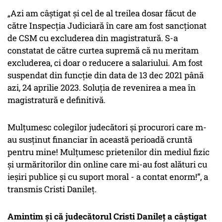
„Azi am câștigat și cel de al treilea dosar făcut de
către Inspecția Judiciară în care am fost sancționat
de CSM cu excluderea din magistratură. S-a
constatat de către curtea supremă că nu meritam
excluderea, ci doar o reducere a salariului. Am fost
suspendat din funcție din data de 13 dec 2021 până
azi, 24 aprilie 2023. Soluția de revenirea a mea în
magistratură e definitivă.
Mulțumesc colegilor judecători și procurori care m-
au susținut financiar în această perioadă cruntă
pentru mine! Mulțumesc prietenilor din mediul fizic
și urmăritorilor din online care mi-au fost alături cu
ieșiri publice și cu suport moral - a contat enorm!”, a
transmis Cristi Danileț.
Amintim și că judecătorul Cristi Danileţ a câștigat