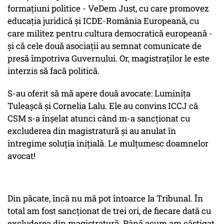
formațiuni politice - VeDem Just, cu care promovez
educația juridică și ICDE-România Europeană, cu
care militez pentru cultura democratică europeană -
și că cele două asociații au semnat comunicate de
presă împotriva Guvernului. Or, magistraților le este
interzis să facă politică.
S-au oferit să mă apere două avocate: Luminița
Tuleașcă și Cornelia Lalu. Ele au convins ICCJ că
CSM s-a înșelat atunci când m-a sancționat cu
excluderea din magistratură și au anulat în
întregime soluția inițială. Le mulțumesc doamnelor
avocat!
Din păcate, încă nu mă pot întoarce la Tribunal. În
total am fost sancționat de trei ori, de fiecare dată cu
excluderea din magistratură. Până acum am câștigat