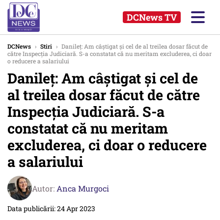
DCNews TV
DCNews
›
Stiri
›
Danileț: Am câștigat și cel de al treilea dosar făcut de
către Inspecția Judiciară. S-a constatat că nu meritam excluderea, ci doar
o reducere a salariului
Danileț: Am câștigat și cel de
al treilea dosar făcut de către
Inspecția Judiciară. S-a
constatat că nu meritam
excluderea, ci doar o reducere
a salariului
Autor:
Anca Murgoci
Data publicării: 24 Apr 2023