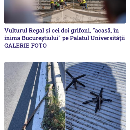
Vulturul Regal și cei doi grifoni, ”acasă, în
inima Bucureștiului” pe Palatul Universității
GALERIE FOTO