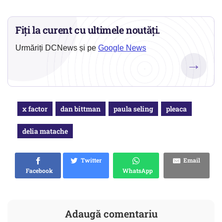
Fiți la curent cu ultimele noutăți.
Urmăriți DCNews și pe
Google News
→
x factor
dan bittman
paula seling
pleaca
delia matache
Twitter
Email
Facebook
WhatsApp
Adaugă comentariu