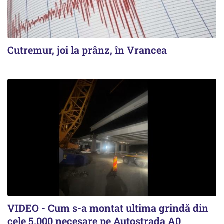
Cutremur, joi la prânz, în Vrancea
VIDEO - Cum s-a montat ultima grindă din
cele 5.000 necesare pe Autostrada A0