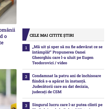
românii
CELE MAI CITITE ȘTIRI
d o
te
„Mă uit și sper să nu fie adevărat ce se
întâmplă!“ Propunerea Oanei
Gheorghiu care l-a uluit pe Eugen
Teodorovici / video
Condamnat la patru ani de închisoare
fiindcă s-a apărat în instanță.
Judecătorii care au dat decizia,
judecați de CSM
Singurul lucru care l-ar putea clinti pe