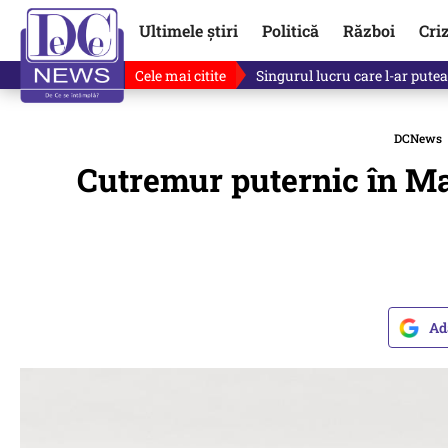
Ultimele știri
Politică
Război
Cri
Cele mai citite
Singurul lucru care l-ar putea 
DCNews
Cutremur puternic în Mar
Ad