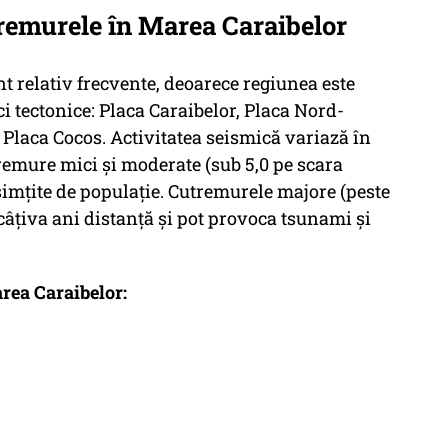
tremurele în Marea Caraibelor
 relativ frecvente, deoarece regiunea este
ci tectonice: Placa Caraibelor, Placa Nord-
laca Cocos. Activitatea seismică variază în
tremure mici și moderate (sub 5,0 pe scara
 simțite de populație. Cutremurele majore (peste
 câțiva ani distanță și pot provoca tsunami și
rea Caraibelor: