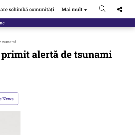
are schimbă comunități
Mai mult
▼
eac
de tsunami
 primit alertă de tsunami
le News