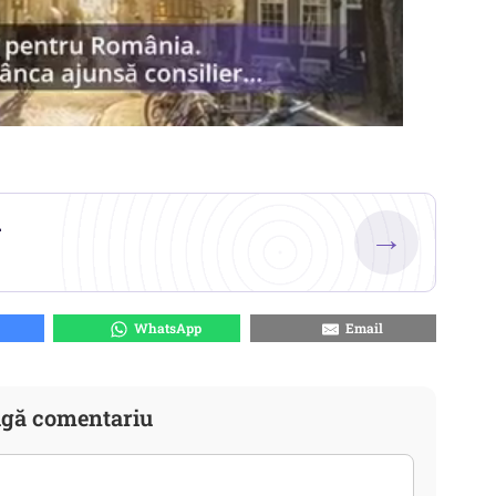
.
→
WhatsApp
Email
gă comentariu