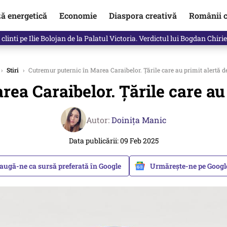
ză energetică
Economie
Diaspora creativă
Românii c
clinti pe Ilie Bolojan de la Palatul Victoria. Verdictul lui Bogdan Chiri
›
Stiri
›
Cutremur puternic în Marea Caraibelor. Țările care au primit alertă 
ea Caraibelor. Țările care au
Autor:
Doinița Manic
Data publicării: 09 Feb 2025
augă-ne ca sursă preferată în Google
Urmărește-ne pe Goog