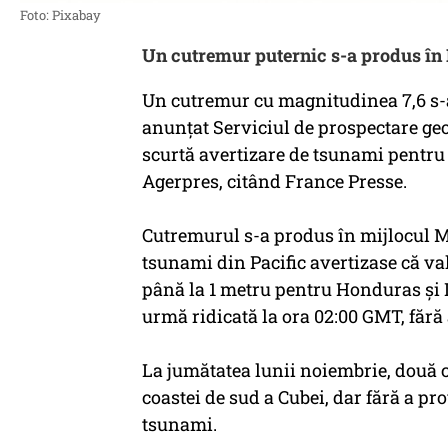
Foto: Pixabay
Un cutremur puternic s-a produs în
Un cutremur cu magnitudinea 7,6 s-
anunţat Serviciul de prospectare geo
scurtă avertizare de tsunami pentru
Agerpres, citând France Presse.
Cutremurul s-a produs în mijlocul Mă
tsunami din Pacific avertizase că val
până la 1 metru pentru Honduras şi I
urmă ridicată la ora 02:00 GMT, fără 
La jumătatea lunii noiembrie, două 
coastei de sud a Cubei, dar fără a pr
tsunami.