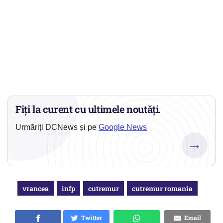
Fiți la curent cu ultimele noutăți.
Urmăriți DCNews și pe
Google News
→
vrancea
infp
cutremur
cutremur romania
Twitter
Email