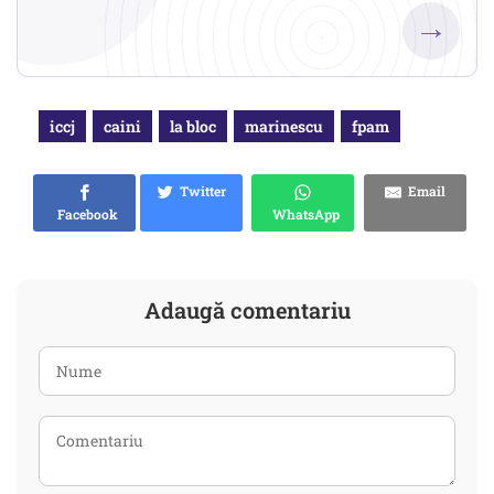
→
iccj
caini
la bloc
marinescu
fpam
Twitter
Email
Facebook
WhatsApp
Adaugă comentariu