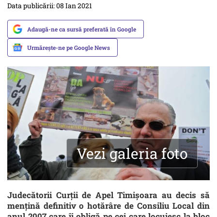
Data publicării: 08 Ian 2021
Adaugă-ne ca sursă preferată în Google
Urmărește-ne pe Google News
Vezi galeria foto
Judecătorii Curţii de Apel Timişoara au decis să
menţină definitiv o hotărâre de Consiliu Local din
anul 2007 care îi obligă pe cei care locuiesc la bloc