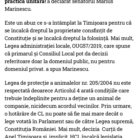
practică unitară!
a declarat senatorul Marius
Marinescu.
Este un abuz ce s-a întâmplat la Timișoara pentru că
se încalcă dreptul la proprietate consfințit de
Constituție și se încalcă dreptul la folosință. Mai mult,
Legea administrației locale, OUG57/2019, care spune
că primarul și Consiliul Local pot da decizii
referitoare doar la domeniul public, nu pentru
domeniul privat. a spus Marinescu.
Legea de protecție a animalelor nr. 205/2004 nu este
respectată deoarece Articolul 4 arată condițiile care
trebuie îndeplinite pentru a deține un animal de
companie, nicidecum acordul vecinilor. Prin urmare,
o hotărâre de CL nu poate să fie mai mare decât o
lege votată în Parlament sau de către Legea supremă,
Constituția României. Mai mult, decizia Curții de
Apel Timișoara și, implicit, HCL încalcă legislația