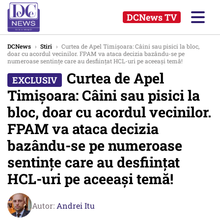
DCNews TV
DCNews
›
Stiri
›
Curtea de Apel Timișoara: Câini sau pisici la bloc,
doar cu acordul vecinilor. FPAM va ataca decizia bazându-se pe
numeroase sentințe care au desființat HCL-uri pe aceeași temă!
Curtea de Apel
Timișoara: Câini sau pisici la
bloc, doar cu acordul vecinilor.
FPAM va ataca decizia
bazându-se pe numeroase
sentințe care au desființat
HCL-uri pe aceeași temă!
Autor:
Andrei Itu