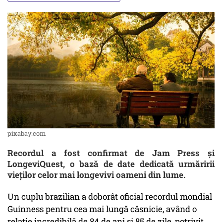
pixabay.com
Recordul a fost confirmat de Jam Press și
LongeviQuest, o bază de date dedicată urmăririi
vieților celor mai longevivi oameni din lume.
Un cuplu brazilian a doborât oficial recordul mondial
Guinness pentru cea mai lungă căsnicie, având o
relație incredibilă de 84 de ani și 85 de zile, potrivit