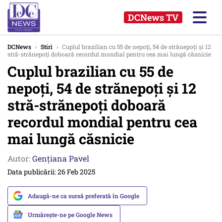
DCNews TV
DCNews
›
Stiri
›
Cuplul brazilian cu 55 de nepoți, 54 de strănepoți și 12
stră-strănepoți doboară recordul mondial pentru cea mai lungă căsnicie
Cuplul brazilian cu 55 de
nepoți, 54 de strănepoți și 12
stră-strănepoți doboară
recordul mondial pentru cea
mai lungă căsnicie
Autor:
Gențiana Pavel
Data publicării: 26 Feb 2025
Adaugă-ne ca sursă preferată în Google
Urmărește-ne pe Google News