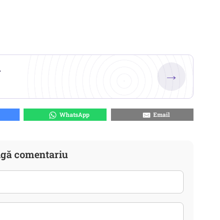
.
→
WhatsApp
Email
gă comentariu