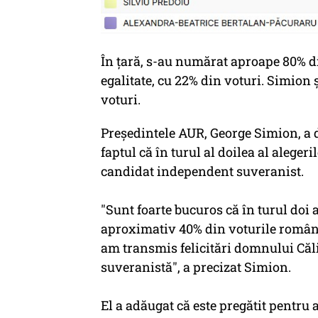
În țară, s-au numărat aproape 80% din
egalitate, cu 22% din voturi. Simion ș
voturi.
Preşedintele AUR, George Simion, a 
faptul că în turul al doilea al alege
candidat independent suveranist.
"Sunt foarte bucuros că în turul doi
aproximativ 40% din voturile românilo
am transmis felicitări domnului Căli
suveranistă", a precizat Simion.
El a adăugat că este pregătit pentru