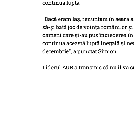
continua lupta.
"Dacă eram laş, renunţam în seara as
să-şi bată joc de voinţa românilor şi 
oameni care şi-au pus încrederea în
continua această luptă inegală şi ne
decembrie", a punctat Simion.
Liderul AUR a transmis că nu îl va su