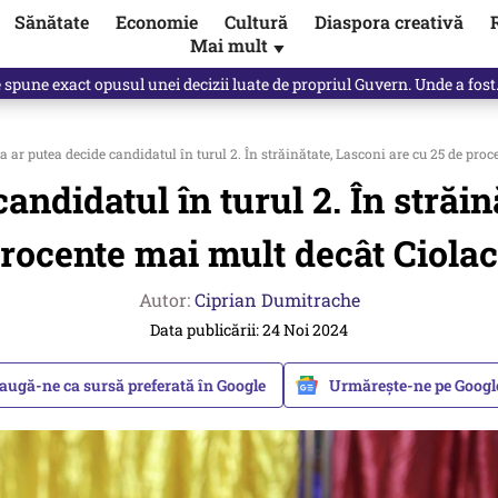
Sănătate
Economie
Cultură
Diaspora creativă
Mai mult
▼
spre „omul harnic“ / video
 ar putea decide candidatul în turul 2. În străinătate, Lasconi are cu 25 de pro
andidatul în turul 2. În străin
rocente mai mult decât Ciola
Autor:
Ciprian Dumitrache
Data publicării: 24 Noi 2024
augă-ne ca sursă preferată în Google
Urmărește-ne pe Goog