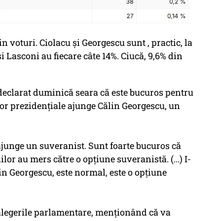
 voturi. Ciolacu și Georgescu sunt , practic, la
i Lasconi au fiecare câte 14%. Ciucă, 9,6% din
declarat duminică seara că este bucuros pentru
rilor prezidenţiale ajunge Călin Georgescu, un
 ajunge un suveranist. Sunt foarte bucuros că
r au mers către o opţiune suveranistă. (...) I-
n Georgescu, este normal, este o opţiune
 alegerile parlamentare, menţionând că va