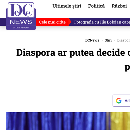
Ultimele știri
Politică
Război
Cele mai citite
Ilie Bolojan, gafă în direct de
DCNews
›
Stiri
›
Diaspora
Diaspora ar putea decide c
p
Ad