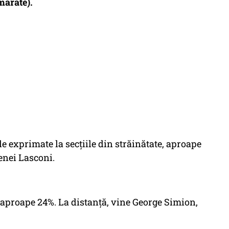
mărate).
 exprimate la secțiile din străinătate, aproape
enei Lasconi.
u aproape 24%. La distanță, vine George Simion,