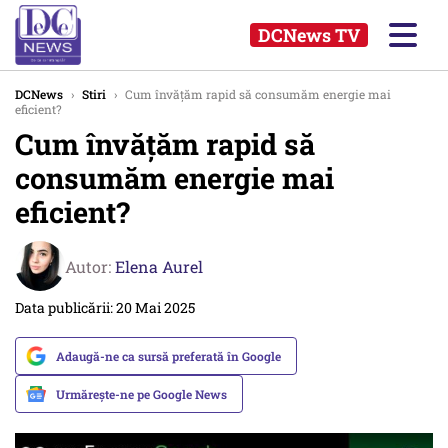
DCNews TV
DCNews
›
Stiri
›
Cum învățăm rapid să consumăm energie mai
eficient?
Cum învățăm rapid să
consumăm energie mai
eficient?
Autor:
Elena Aurel
Data publicării: 20 Mai 2025
Adaugă-ne ca sursă preferată în Google
Urmărește-ne pe Google News