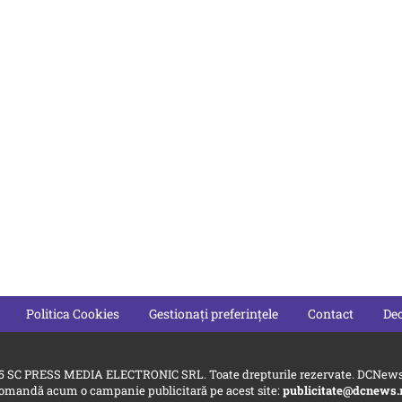
Politica Cookies
Gestionați preferințele
Contact
Dec
5 SC PRESS MEDIA ELECTRONIC SRL. Toate drepturile rezervate. DCNews 
omandă acum o campanie publicitară pe acest site:
publicitate@dcnews.