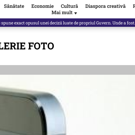
Sănătate
Economie
Cultură
Diaspora creativă
Mai mult
▼
spune Mircea Badea: E o minciună de mari proporții
ALERIE FOTO