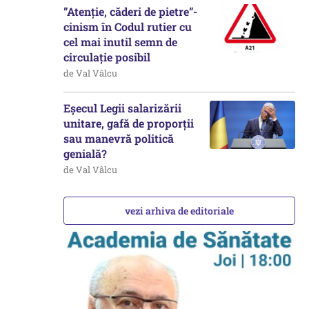
”Atenție, căderi de pietre”-
cinism în Codul rutier cu
cel mai inutil semn de
circulație posibil
de Val Vâlcu
Eșecul Legii salarizării
unitare, gafă de proporții
sau manevră politică
genială?
de Val Vâlcu
vezi arhiva de editoriale