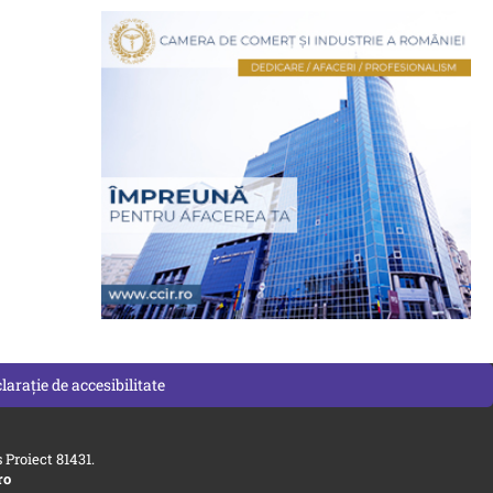
larație de accesibilitate
Proiect 81431.
ro