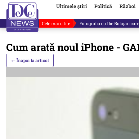
Ultimele știri
Politică
Război
Cele mai citite
De ce minte Ilie Bolojan? Ce 
Cum arată noul iPhone - G
← Înapoi la articol