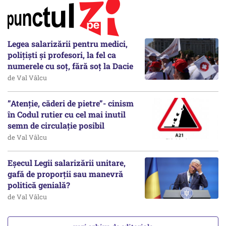
Legea salarizării pentru medici,
polițiști și profesori, la fel ca
numerele cu soț, fără soț la Dacie
de Val Vâlcu
”Atenție, căderi de pietre”- cinism
în Codul rutier cu cel mai inutil
semn de circulație posibil
de Val Vâlcu
Eșecul Legii salarizării unitare,
gafă de proporții sau manevră
politică genială?
de Val Vâlcu