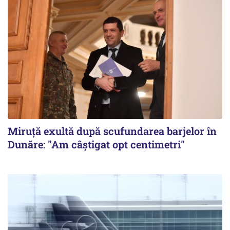
Miruță exultă după scufundarea barjelor în
Dunăre: "Am câștigat opt centimetri"