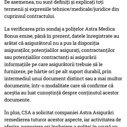
De asemenea, nu sunt definiţi şi explicaţi toţi
termenii şi expresiile tehnice/medicale/juridice din
cuprinsul contractului.
La verificarea prin sondaj a polițelor Astra Medica
Bonus emise, până în prezent, datele înregistrate au
arătat că asigurătorul nu a pus la dispoziţia
asiguraţilor, potenţialilor asiguraţi, contractanţilor
sau potenţialilor contractanţi ai asigurării
informaţiile pe care asigurătorii trebuie să le
furnizeze, pe hârtie ori pe alt suport durabil, prin
intermediul unui document distinct sau a mai multor
documente, într-o modalitate care să confirme că
aceştia au luat cunoştinţă despre conţinutul acestor
documente.
În plus, CSA a solicitat companiei Astra Asigurări
remedierea tuturor acestor aspecte, iar activitatea de
oferire, negociere ori încheiere a poliţei în cauză va