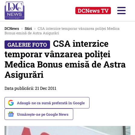
DCNews TV
DCNews
›
Stiri
›
CSA interzice temporar vânzarea poliței Medica
Bonus emisă de Astra Asigurări
CSA interzice
temporar vânzarea poliței
Medica Bonus emisă de Astra
Asigurări
Data publicării: 21 Dec 2011
Adaugă-ne ca sursă preferată în Google
Urmărește-ne pe Google News