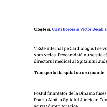
Citește și:
Cristi Borcea şi Victor Becali 
\"Este internat pe Cardiologie. I se v
vom vedea. Deocamdată nu se ştie cât
directorul medical al Spitalului Ju
Transportat la spital cu o zi înainte
Fostul finanțator de la Dinamo fuses
Poarta Albă la Spitalul Judeţean Con
acuzat dureri toracice.