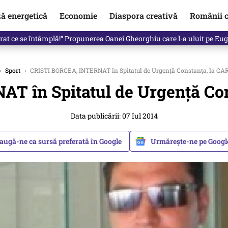
ză energetică
Economie
Diaspora creativă
Românii c
in electronic, decizia luată astăzi de Guvern pentru toți românii
›
Sport
›
CRISTI BORCEA, INTERNAT în Spitatul de Urgență Constanța, la C
T în Spitatul de Urgență Co
Data publicării: 07 Iul 2014
augă-ne ca sursă preferată în Google
Urmărește-ne pe Goog