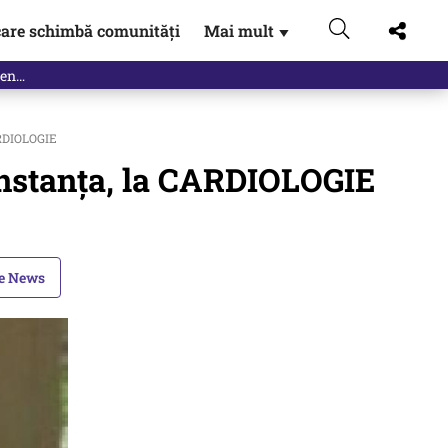
are schimbă comunități
Mai mult
▼
ARDIOLOGIE
nstanța, la CARDIOLOGIE
le News