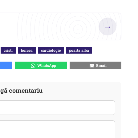
.
→
cristi
borcea
cardiologie
poarta alba
WhatsApp
Email
gă comentariu