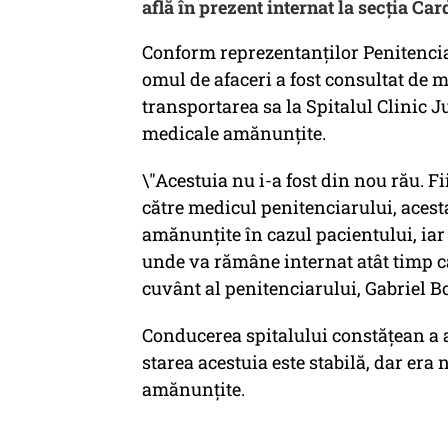
află în prezent internat la secția Car
Conform reprezentanţilor Penitenciar
omul de afaceri a fost consultat de m
transportarea sa la Spitalul Clinic 
medicale amănunţite.
\"Acestuia nu i-a fost din nou rău. Fi
către medicul penitenciarului, acest
amănunţite în cazul pacientului, iar 
unde va rămâne internat atât timp cât
cuvânt al penitenciarului, Gabriel B
Conducerea spitalului constăţean a a
starea acestuia este stabilă, dar era
amănunţite.