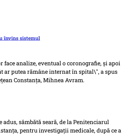
au învins sistemul
or face analize, eventual o coronografie, şi apoi
 ar putea rămâne internat în spital\", a spus
deţean Constanţa, Mihnea Avram.
e adus, sâmbătă seară, de la Penitenciarul
stanţa, pentru investigaţii medicale, după ce a