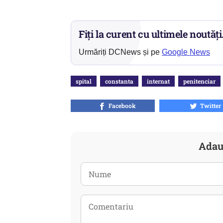
Fiți la curent cu ultimele noutăți
Urmăriți DCNews și pe
Google News
spital
constanta
internat
penitenciar
Facebook
Twitter
Adau