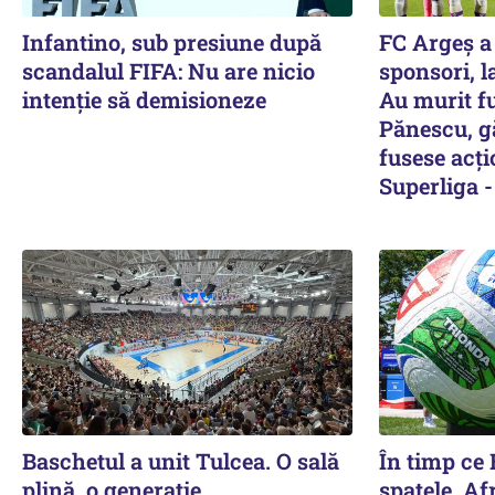
Infantino, sub presiune după
FC Argeș a 
scandalul FIFA: Nu are nicio
sponsori, l
intenție să demisioneze
Au murit fu
Pănescu, gă
fusese acți
Superliga -
Baschetul a unit Tulcea. O sală
În timp ce 
plină, o generație
spatele, Afr