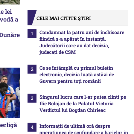
e lei
CELE MAI CITITE ȘTIRI
avodă a
Condamnat la patru ani de închisoare
 Dunăre
fiindcă s-a apărat în instanță.
Judecătorii care au dat decizia,
judecați de CSM
Ce se întâmplă cu primul buletin
electronic, decizia luată astăzi de
Guvern pentru toți românii
Singurul lucru care l-ar putea clinti pe
Ilie Bolojan de la Palatul Victoria.
Verdictul lui Bogdan Chirieac
perligă
Informații de ultimă oră despre
operațiunea de scufundare a barjelor în