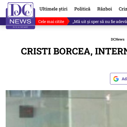
Ultimele știri
Politică
Război
Cri
Cele mai citite
Ce se întâmplă cu primul bulet
DCNews
CRISTI BORCEA, INTERNA
Ad