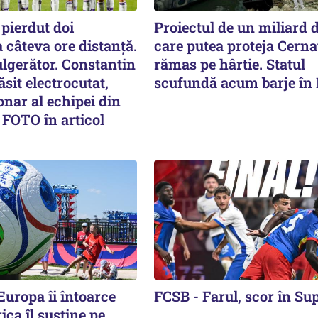
pierdut doi
Proiectul de un miliard d
a câteva ore distanță.
care putea proteja Cern
lgerător. Constantin
rămas pe hârtie. Statul
sit electrocutat,
scufundă acum barje în
onar al echipei din
 FOTO în articol
Europa îi întoarce
FCSB - Farul, scor în Su
ica îl susține pe