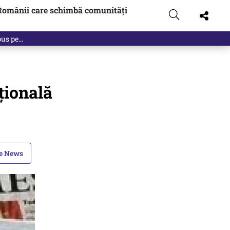
Românii care schimbă comunități
țională
le News