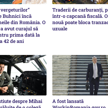
vergeturilor”
Traderii de carburanți, p
e Buhnici încă
într-o capcană fiscală. O
meile din România. O
nouă poate bloca tranzac
a avut curajul să
uzuale
tru prima dată la
a 42 de ani
știute despre Mihai
A fost lansată
văluite de o colegă.
WorkinRomania.gov.ro,