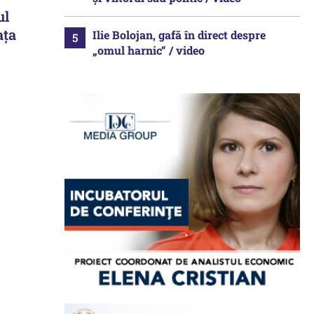
ul
ața
Ilie Bolojan, gafă în direct despre
„omul harnic“ / video