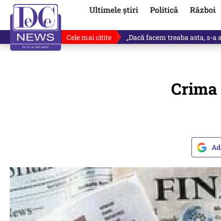
Ultimele știri
Politică
Război
Cele mai citite
Victor Ponta, anunț despre noul
Crima 
Ad