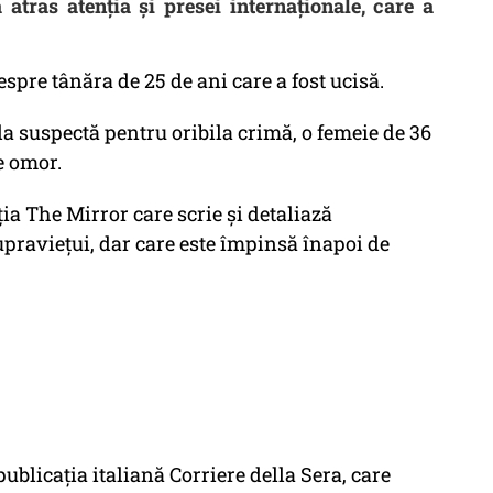
atras atenţia şi presei internaţionale, care a
espre tânăra de 25 de ani care a fost ucisă.
a suspectă pentru oribila crimă, o femeie de 36
e omor.
ția The Mirror care scrie și detaliază
upraviețui, dar care este împinsă înapoi de
publicaţia italiană Corriere della Sera, care