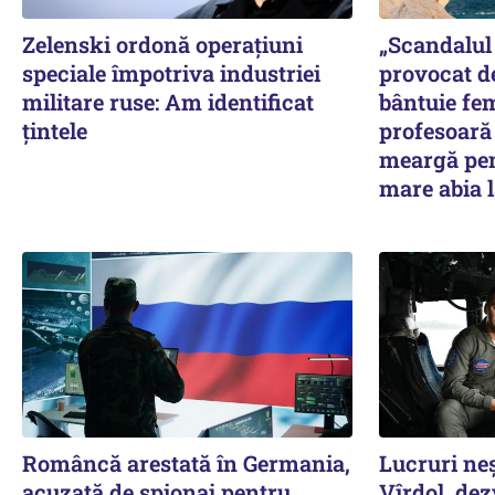
Zelenski ordonă operațiuni
„Scandalul 
speciale împotriva industriei
provocat d
militare ruse: Am identificat
bântuie fe
țintele
profesoară 
meargă pen
mare abia l
Româncă arestată în Germania,
Lucruri ne
acuzată de spionaj pentru
Vîrdol, dez