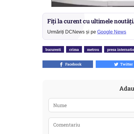
Fiți la curent cu ultimele noutăți
Urmăriți DCNews și pe
Google News
bucuresti
crima
metrou
presa internati
Facebook
Twitter
Adau