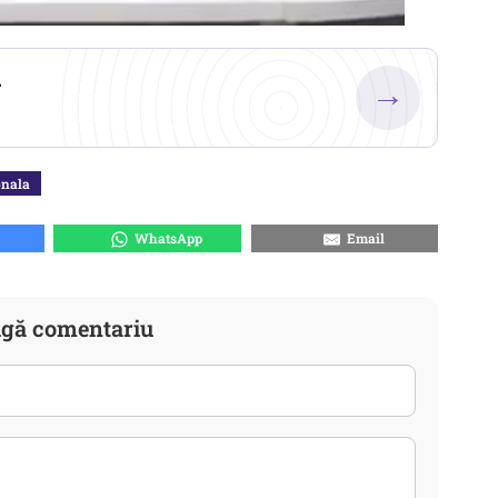
.
→
onala
WhatsApp
Email
gă comentariu