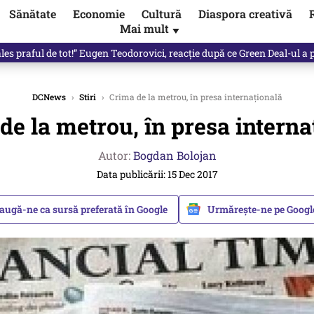
Sănătate
Economie
Cultură
Diaspora creativă
Mai mult
▼
 partid și viitorul său politic / video
DCNews
›
Stiri
›
Crima de la metrou, în presa internațională
de la metrou, în presa interna
Autor:
Bogdan Bolojan
Data publicării: 15 Dec 2017
augă-ne ca sursă preferată în Google
Urmărește-ne pe Goog