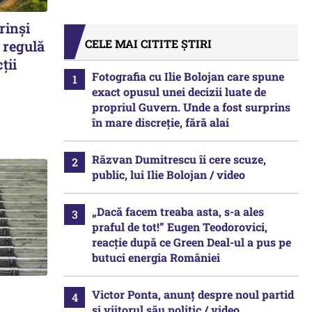
rinși
CELE MAI CITITE ȘTIRI
 regulă
ții
Fotografia cu Ilie Bolojan care spune
exact opusul unei decizii luate de
propriul Guvern. Unde a fost surprins
în mare discreție, fără alai
Răzvan Dumitrescu îi cere scuze,
public, lui Ilie Bolojan / video
„Dacă facem treaba asta, s-a ales
praful de tot!” Eugen Teodorovici,
reacție după ce Green Deal-ul a pus pe
butuci energia României
Victor Ponta, anunț despre noul partid
și viitorul său politic / video