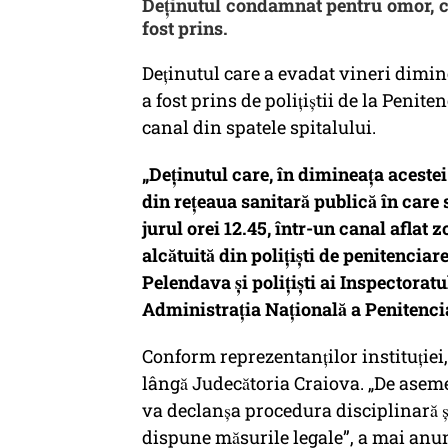
Deținutul condamnat pentru omor, ca
fost prins.
Deținutul care a evadat vineri dimine
a fost prins de polițiștii de la Penit
canal din spatele spitalului.
„Deținutul care, în dimineața acestei 
din rețeaua sanitară publică în care 
jurul orei 12.45, într-un canal aflat zon
alcătuită din polițiști de penitenc
Pelendava și polițiști ai Inspectorat
Administrația Națională a Penitenci
Conform reprezentanților instituției,
lângă Judecătoria Craiova. „De asem
va declanşa procedura disciplinară și
dispune măsurile legale”, a mai anun