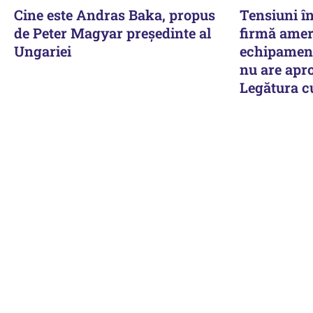
Cine este Andras Baka, propus
Tensiuni î
de Peter Magyar președinte al
firmă amer
Ungariei
echipament
nu are apro
Legătura 