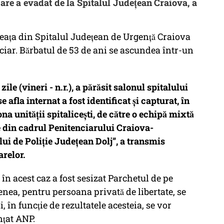
re a evadat de la Spitalul Județean Craiova, a
ața din Spitalul Județean de Urgență Craiova
enciar. Bărbatul de 53 de ani se ascundea într-un
zile (vineri - n.r.), a părăsit salonul spitalului
se afla internat a fost identificat și capturat, în
a unității spitalicești, de către o echipă mixtă
iare din cadrul Penitenciarului Craiova-
ului de Poliţie Județean Dolj”, a transmis
arelor.
 în acest caz a fost sesizat Parchetul de pe
enea, pentru persoana privată de libertate, se
, în funcţie de rezultatele acesteia, se vor
țat ANP.