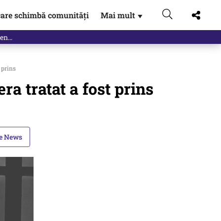
are schimbă comunități
Mai mult
▼
 prins
ra tratat a fost prins
le News