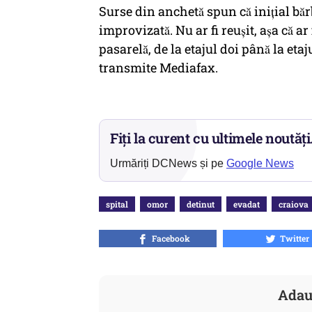
Surse din anchetă spun că inițial băr
improvizată. Nu ar fi reușit, așa că ar 
pasarelă, de la etajul doi până la etaj
transmite Mediafax.
Fiți la curent cu ultimele noutăți
Urmăriți DCNews și pe
Google News
spital
omor
detinut
evadat
craiova
Facebook
Twitter
Adau