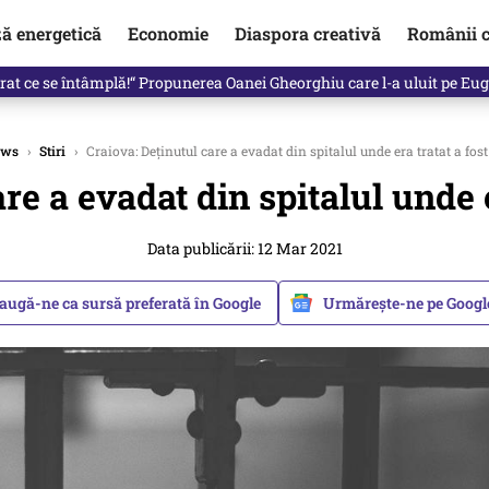
ză energetică
Economie
Diaspora creativă
Românii c
in electronic, decizia luată astăzi de Guvern pentru toți românii
ews
›
Stiri
›
Craiova: Deținutul care a evadat din spitalul unde era tratat a fost
re a evadat din spitalul unde e
Data publicării: 12 Mar 2021
augă-ne ca sursă preferată în Google
Urmărește-ne pe Goog