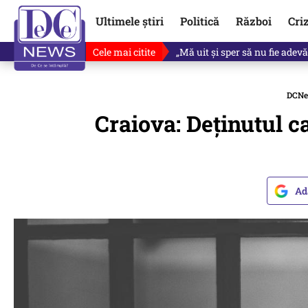
Ultimele știri
Politică
Război
Cri
Cele mai citite
Ce se întâmplă cu primul bulet
DCN
Craiova: Deținutul ca
Ad