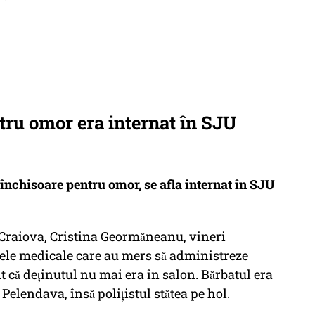
ru omor era internat în SJU
̂nchisoare pentru omor, se afla internat în SJU
 Craiova, Cristina Geormăneanu, vineri
entele medicale care au mers să administreze
că deținutul nu mai era în salon. Bărbatul era
elendava, însă polițistul stătea pe hol.