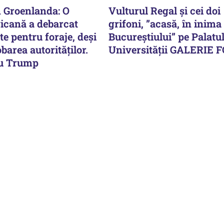
n Groenlanda: O
Vulturul Regal și cei doi
icană a debarcat
grifoni, ”acasă, în inima
e pentru foraje, deși
Bucureștiului” pe Palatu
barea autorităților.
Universității GALERIE 
cu Trump