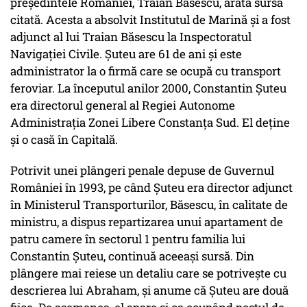
preşedintele României, Traian Băsescu, arată sursa
citată. Acesta a absolvit Institutul de Marină și a fost
adjunct al lui Traian Băsescu la Inspectoratul
Navigaţiei Civile. Şuteu are 61 de ani şi este
administrator la o firmă care se ocupă cu transport
feroviar. La începutul anilor 2000, Constantin Şuteu
era directorul general al Regiei Autonome
Administraţia Zonei Libere Constanţa Sud. El deţine
şi o casă în Capitală.
Potrivit unei plângeri penale depuse de Guvernul
României în 1993, pe când Şuteu era director adjunct
în Ministerul Transporturilor, Băsescu, în calitate de
ministru, a dispus repartizarea unui apartament de
patru camere în sectorul 1 pentru familia lui
Constantin Şuteu, continuă aceeași sursă. Din
plângere mai reiese un detaliu care se potriveşte cu
descrierea lui Abraham, şi anume că Şuteu are două