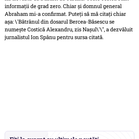
informaţii de grad zero. Chiar şi domnul general
Abraham mi-a confirmat. Puteţi să mă citaţi chiar
aşa: \'Bătrânul din dosarul Bercea-Băsescu se
numeşte Costică Alexandru, zis Naşul\'\", a dezvăluit
jurnalistul Ion Spânu pentru sursa citată.