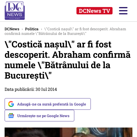
DCNews TV
DCNews
›
Politica
›
\"Costică nașul\" ar fi fost descoperit. Abraham
confirmă numele \"Bătrânului de la București\"
\"Costică nașul\" ar fi fost
descoperit. Abraham confirmă
numele \"Bătrânului de la
București\"
Data publicării: 30 Iul 2014
Adaugă-ne ca sursă preferată în Google
Urmărește-ne pe Google News