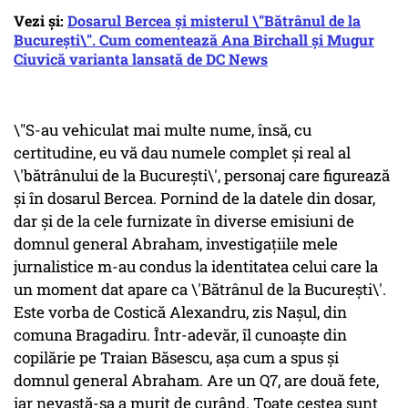
Vezi și:
Dosarul Bercea și misterul \"Bătrânul de la
București\". Cum comentează Ana Birchall și Mugur
Ciuvică varianta lansată de DC News
\"S-au vehiculat mai multe nume, însă, cu
certitudine, eu vă dau numele complet şi real al
\'bătrânului de la Bucureşti\', personaj care figurează
şi în dosarul Bercea. Pornind de la datele din dosar,
dar şi de la cele furnizate în diverse emisiuni de
domnul general Abraham, investigaţiile mele
jurnalistice m-au condus la identitatea celui care la
un moment dat apare ca \'Bătrânul de la Bucureşti\'.
Este vorba de Costică Alexandru, zis Naşul, din
comuna Bragadiru. Într-adevăr, îl cunoaşte din
copilărie pe Traian Băsescu, aşa cum a spus şi
domnul general Abraham. Are un Q7, are două fete,
iar nevastă-sa a murit de curând. Toate cestea sunt