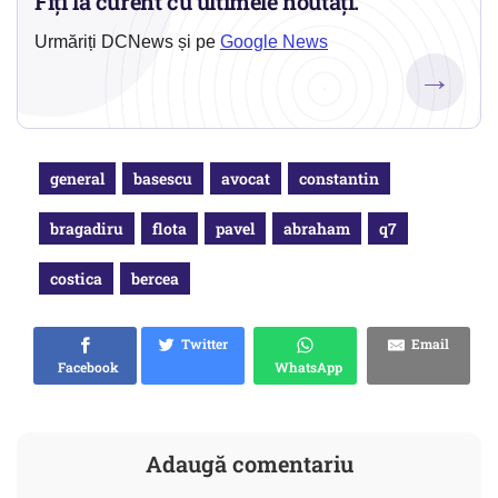
Fiți la curent cu ultimele noutăți.
Urmăriți DCNews și pe
Google News
→
general
basescu
avocat
constantin
bragadiru
flota
pavel
abraham
q7
costica
bercea
Twitter
Email
Facebook
WhatsApp
Adaugă comentariu