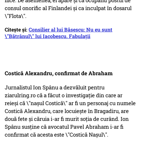
fiice. De asemenea, el apare şi ca ocupând postul de
consul onorific al Finlandei şi ca inculpat în dosarul
\"Flota\".
Citește și:
Consilier al lui Băsescu: Nu eu sunt
\"Bătrânul\" lui Iacobescu. Fabulații
Costică Alexandru, confirmat de Abraham
Jurnalistul Ion Spânu a dezvăluit pentru
ziarulring.ro că a făcut o investigaţie din care ar
reieși că \"naşul Costică\" ar fi un personaj cu numele
Costică Alexandru, care locuieşte în Bragadiru, are
două fete şi căruia i-ar fi murit soţia de curând. Ion
Spânu susţine că avocatul Pavel Abraham i-ar fi
confirmat că acesta este \"Costică Naşul\".