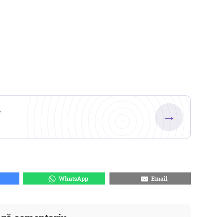
.
→
WhatsApp
Email