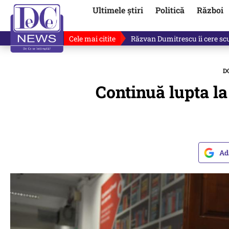
Ultimele știri
Politică
Război
Cele mai citite
„Dacă facem treaba asta, s-a a
D
Continuă lupta l
Ad