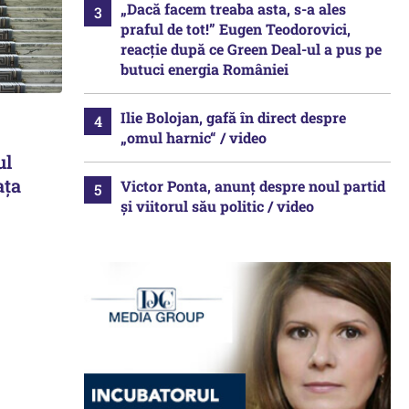
„Dacă facem treaba asta, s-a ales
praful de tot!” Eugen Teodorovici,
reacție după ce Green Deal-ul a pus pe
butuci energia României
Ilie Bolojan, gafă în direct despre
„omul harnic“ / video
ul
ața
Victor Ponta, anunț despre noul partid
și viitorul său politic / video