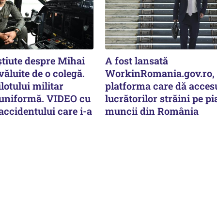
știute despre Mihai
A fost lansată
văluite de o colegă.
WorkinRomania.gov.ro,
lotului militar
platforma care dă acces
 uniformă. VIDEO cu
lucrătorilor străini pe pi
ccidentului care i-a
muncii din România