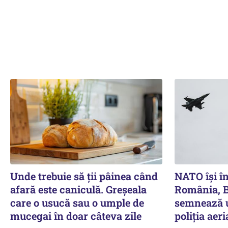
Unde trebuie să ții pâinea când
NATO își în
afară este caniculă. Greșeala
România, B
care o usucă sau o umple de
semnează u
mucegai în doar câteva zile
poliția aer