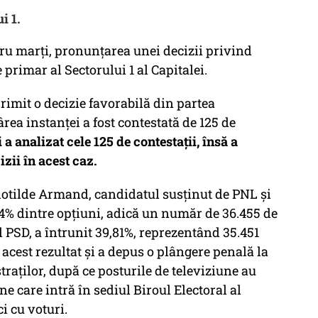
i 1.
ru marţi, pronunţarea unei decizii privind
primar al Sectorului 1 al Capitalei.
rimit o decizie favorabilă din partea
ârea instanţei a fost contestată de 125 de
a analizat cele 125 de contestaţii, însă a
zii în acest caz.
Clotilde Armand, candidatul susţinut de PNL şi
4% dintre opţiuni, adică un număr de 36.455 de
 PSD, a întrunit 39,81%, reprezentând 35.451
acest rezultat şi a depus o plângere penală la
raţilor, după ce posturile de televiziune au
e care intră în sediul Biroul Electoral al
ci cu voturi.