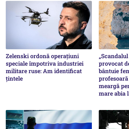
Zelenski ordonă operațiuni
„Scandalul 
speciale împotriva industriei
provocat d
militare ruse: Am identificat
bântuie fe
țintele
profesoară 
meargă pen
mare abia l