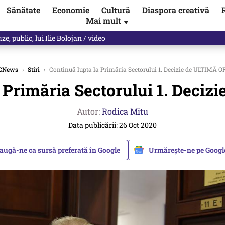
Sănătate
Economie
Cultură
Diaspora creativă
Mai mult
▼
les praful de tot!” Eugen Teodorovici, reacție după ce Green Deal-ul a
CNews
›
Stiri
›
Continuă lupta la Primăria Sectorului 1. Decizie de ULTIMĂ 
a Primăria Sectorului 1. Deci
Autor:
Rodica Mitu
Data publicării: 26 Oct 2020
augă-ne ca sursă preferată în Google
Urmărește-ne pe Goog