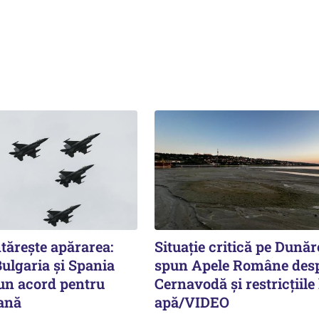
tărește apărarea:
Situație critică pe Dunăr
ulgaria și Spania
spun Apele Române des
n acord pentru
Cernavodă și restricțiile 
iană
apă/VIDEO