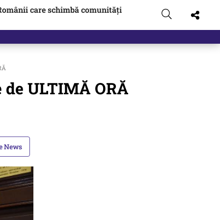
Românii care schimbă comunități
 pus pe…
ORĂ
zie de ULTIMĂ ORĂ
le News