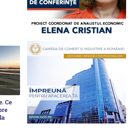
e. Ce
pre
la