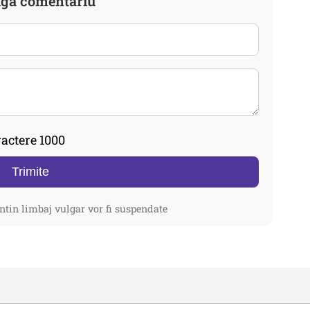
gă comentariu
actere 1000
Trimite
ntin limbaj vulgar vor fi suspendate