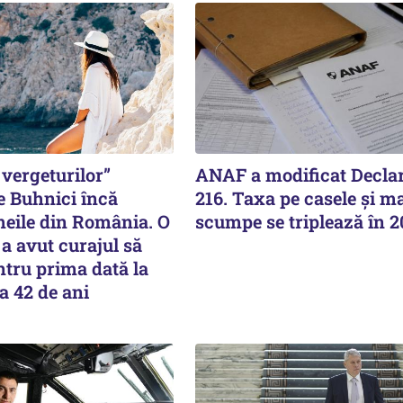
vergeturilor”
ANAF a modificat Declar
e Buhnici încă
216. Taxa pe casele și ma
meile din România. O
scumpe se triplează în 
a avut curajul să
tru prima dată la
a 42 de ani