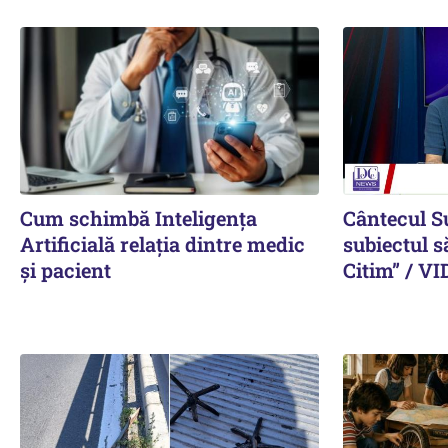
Cum schimbă Inteligența
Cântecul S
Artificială relația dintre medic
subiectul s
și pacient
Citim” / V