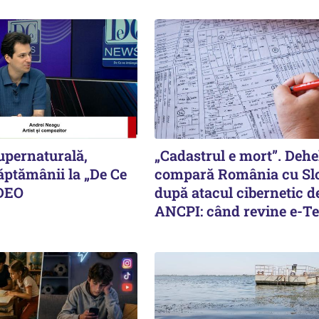
upernaturală,
„Cadastrul e mort”. Deh
ăptămânii la „De Ce
compară România cu Sl
IDEO
după atacul cibernetic de
ANCPI: când revine e-Te