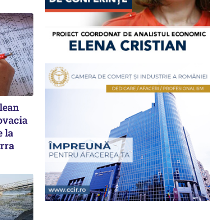
elean
ovacia
 la
rra