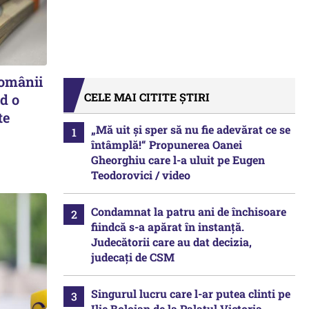
românii
CELE MAI CITITE ȘTIRI
d o
te
„Mă uit și sper să nu fie adevărat ce se
întâmplă!“ Propunerea Oanei
Gheorghiu care l-a uluit pe Eugen
Teodorovici / video
Condamnat la patru ani de închisoare
fiindcă s-a apărat în instanță.
Judecătorii care au dat decizia,
judecați de CSM
Singurul lucru care l-ar putea clinti pe
Ilie Bolojan de la Palatul Victoria.