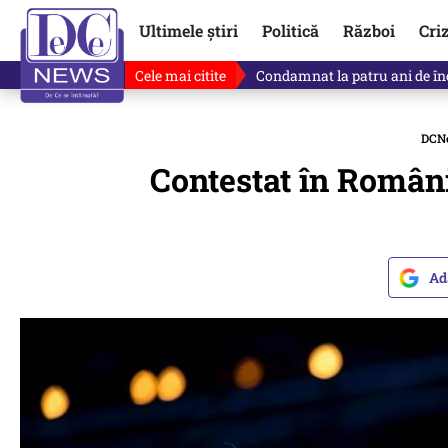
Ultimele știri
Politică
Război
Cri
Cele mai citite
Singurul lucru care l-ar putea 
DCN
Contestat în Român
Ad