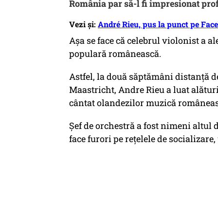
România par să-l fi impresionat pro
Vezi și:
André Rieu, pus la punct pe Face
Așa se face că celebrul violonist a 
populară românească.
Astfel, la două săptămâni distanță d
Maastricht, Andre Rieu a luat alătur
cântat olandezilor muzică româneas
Șef de orchestră a fost nimeni altul
face furori pe rețelele de socializare